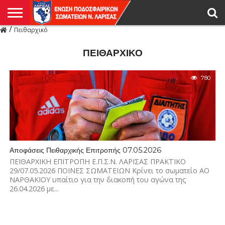
/
Πειθαρχικό
Η
ΕΝΩΣΗ
ΑΓΩΝΙΣΤΙΚΑ
ΜΙΚΤΉ
ΔΙΑΙΤΗΣΙΑ
ΠΡΩΤΑΘΛΗΜΑΤΑ
ΥΠΟΔΟΜΕΣ
ΚΥΠΕΛΛΟ
ΑΜΕΣΑ
LIVE
ΝΕΑ
ΠΡΩΤΑΘΛΗΜΑΤΑ
ΚΥΠΕΛΛΟ
ΥΠΟΔΟΜΕΣ
ΠΕΙΘΑΡΧΙΚΟ
ΜΙΚΤΗ
ΠΑΡΑΤΗΡΗΤΕΣ
ΠΡΟΠΟΝΗΤΕΣ
ΔΙΑΙΤΗΤΕΣ
VIDEO
ΓΕΝΙΚΑ
ΑΦΙΕΡΩΜΑΤΑ
ΕΚΔΗΛΩΣΕΙΣ
ΕΠΙΚΟΙΝΩΝΙΑ
ΑΠΟΤΕΛΕΣΜΑΤΑ
ΛΑΡΙΣΑΣ
ΠΕΙΘΑΡΧΙΚΌ
780
Αποφάσεις Πειθαρχικής Επιτροπής 07.05.2026
ΠΕΙΘΑΡΧΙΚΗ ΕΠΙΤΡΟΠΗ Ε.Π.Σ.Ν. ΛΑΡΙΣΑΣ ΠΡΑΚΤΙΚΟ
29/07.05.2026 ΠΟΙΝΕΣ ΣΩΜΑΤΕΙΩΝ Κρίνει το σωματείο ΑΟ
ΝΑΡΘΑΚΙΟΥ υπαίτιο για την διακοπή του αγώνα της
26.04.2026 με...