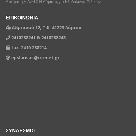
Απόφαση Ε.Δ/ΕΠΣΝ Λάρισας για Εξοδολόγια Φιλικών
ΕΠΙΚΟΙΝΩΝΙΑ
Αδριανού 12, Τ.Κ. 41223 Λάρισα
2410288241 & 2410288243
fax: 2410 288214
epslarisas@otenet.gr
ΣΥΝΔΕΣΜΟΙ