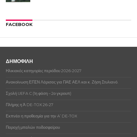
FACEBOOK
ΔΗΜΟΦΙΛΗ
Ηλικιακές κατηγορίες περιόδου 2026-2027
Ανακοίνωση ΕΠΣΝ Λάρισας για ΠΑΕ ΑΕΛ και κ. Ζήση Στυλιανό.
Σχολή UEFA C (1η φάση – 2ο γκρουπ)
Πλήρης η Ά DE-TOX 26-27
Εκπνέει η προθεσμία για την A’ DE-TOX
Παροχή μπαλών ποδοσφαίρου