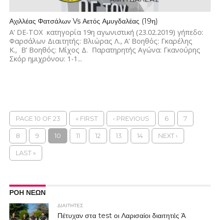
Αχιλλέας Φατσάλων Vs Αετός Αμυγδαλέας (19η)
Α’ DE-TOX κατηγορία 19η αγωνιστική (23.02.2019) γήπεδο:
Φαρσάλων Διαιτητής: Βλιώρας Λ., Α’ Βοηθός: Γκαρέλης
Κ., Β’ Βοηθός: Μίχος Δ. Παρατηρητής Αγώνα: Γκανούρης
Σκόρ ημιχρόνου: 1-1...
PAGE 10 OF 23
« FIRST
‹ PREVIOUS
6
7
8
9
10
11
12
13
14
NEXT ›
LAST »
ΡΟΗ ΝΕΩΝ
ΔΙΑΙΤΗΤΕΣ
Πέτυχαν στα test οι Λαρισαίοι διαιτητές Ά