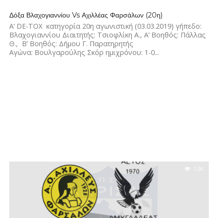
1.8K
Δόξα Βλαχογιαννίου Vs Αχιλλέας Φαρσάλων (20η)
Α’ DE-TOX κατηγορία 20η αγωνιστική (03.03.2019) γήπεδο:
Βλαχογιαννίου Διαιτητής: Τσιοφλίκη Α., Α’ Βοηθός: Πάλλας
Θ., Β’ Βοηθός: Δήμου Γ. Παρατηρητής
Αγώνα: Βουλγαρούλης Σκόρ ημιχρόνου: 1-0...
1.3K