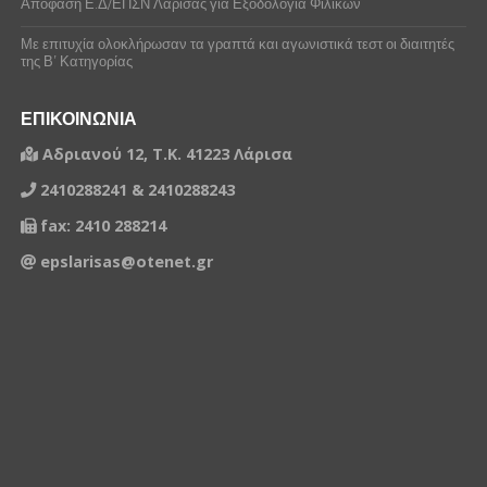
Απόφαση Ε.Δ/ΕΠΣΝ Λάρισας για Εξοδολόγια Φιλικών
Με επιτυχία ολοκλήρωσαν τα γραπτά και αγωνιστικά τεστ οι διαιτητές
της Β’ Κατηγορίας
ΕΠΙΚΟΙΝΩΝΙΑ
Αδριανού 12, Τ.Κ. 41223 Λάρισα
2410288241 & 2410288243
fax: 2410 288214
epslarisas@otenet.gr