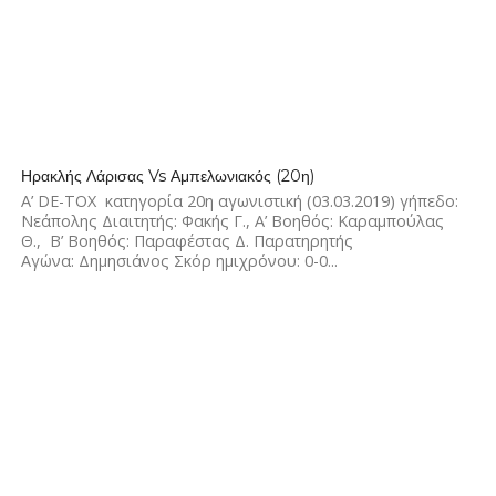
2.4K
Ηρακλής Λάρισας Vs Αμπελωνιακός (20η)
Α’ DE-TOX κατηγορία 20η αγωνιστική (03.03.2019) γήπεδο:
Nεάπολης Διαιτητής: Φακής Γ., Α’ Βοηθός: Καραμπούλας
Θ., Β’ Βοηθός: Παραφέστας Δ. Παρατηρητής
Αγώνα: Δημησιάνος Σκόρ ημιχρόνου: 0-0...