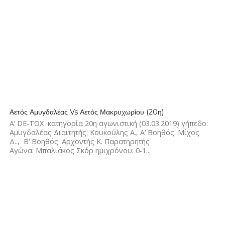
2.0K
Αετός Αμυγδαλέας Vs Αετός Μακρυχωρίου (20η)
Α’ DE-TOX κατηγορία 20η αγωνιστική (03.03.2019) γήπεδο:
Αμυγδαλέας Διαιτητής: Κουκούλης Α., Α’ Βοηθός: Μίχος
Δ.., Β’ Βοηθός: Αρχοντής Κ. Παρατηρητής
Αγώνα: Μπαλιάκος Σκόρ ημιχρόνου: 0-1...