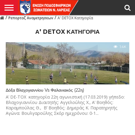
/
/
Ρεπορταζ Αναμετρησεων
Α' DETOX Κατηγορία
Η
ΕΝΩΣΗ
ΑΓΩΝΙΣΤΙΚΑ
ΜΙΚΤΉ
ΔΙΑΙΤΗΣΙΑ
ΠΡΩΤΑΘΛΗΜΑΤΑ
ΥΠΟΔΟΜΕΣ
ΚΥΠΕΛΛΟ
ΑΜΕΣΑ
LIVE
ΝΕΑ
ΠΡΩΤΑΘΛΗΜΑΤΑ
ΚΥΠΕΛΛΟ
ΥΠΟΔΟΜΕΣ
ΠΕΙΘΑΡΧΙΚΟ
ΜΙΚΤΗ
ΠΑΡΑΤΗΡΗΤΕΣ
ΠΡΟΠΟΝΗΤΕΣ
ΔΙΑΙΤΗΤΕΣ
VIDEO
ΓΕΝΙΚΑ
ΑΦΙΕΡΩΜΑΤΑ
ΕΚΔΗΛΩΣΕΙΣ
ΕΠΙΚΟΙΝΩΝΙΑ
ΑΠΟΤΕΛΕΣΜΑΤΑ
ΛΑΡΙΣΑΣ
Α’ DETOX ΚΑΤΗΓΟΡΊΑ
1.4K
Δόξα Βλαχογιαννίου Vs Φαλανιακός (22η)
Α’ DE-TOX κατηγορία 22η αγωνιστική (17.03.2019) γήπεδο:
Βλαχογιαννίου Διαιτητής: Αγγελούλης Χ., Α’ Βοηθός:
Καραμπούλας Θ., Β’ Βοηθός: Δημεράς Κ. Παρατηρητής
Αγώνα: Βουλγαρούλης Σκόρ ημιχρόνου: 0-1...