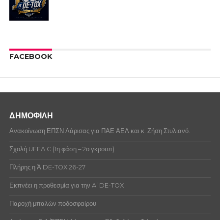
FACEBOOK
ΔΗΜΟΦΙΛΗ
Ανακοίνωση ΕΠΣΝ Λάρισας για ΠΑΕ ΑΕΛ και κ. Ζήση Στυλιανό.
Σχολή UEFA C (1η φάση – 2ο γκρουπ)
Πλήρης η Ά DE-TOX 26-27
Εκπνέει η προθεσμία για την A’ DE-TOX
Παροχή μπαλών ποδοσφαίρου