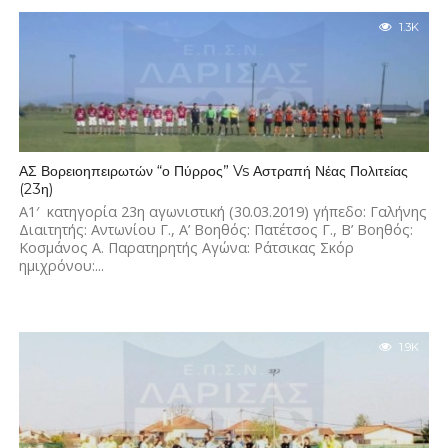
1.3K
ΑΣ Βορειοηπειρωτών “ο Πύρρος” Vs Αστραπή Νέας Πολιτείας
(23η)
Α1′ κατηγορία 23η αγωνιστική (30.03.2019) γήπεδο: Γαλήνης
Διαιτητής: Αντωνίου Γ., Α’ Βοηθός: Πατέτσος Γ., Β’ Βοηθός:
Κοσμάνος Α. Παρατηρητής Αγώνα: Ράτσικας Σκόρ
ημιχρόνου:...
1.9K