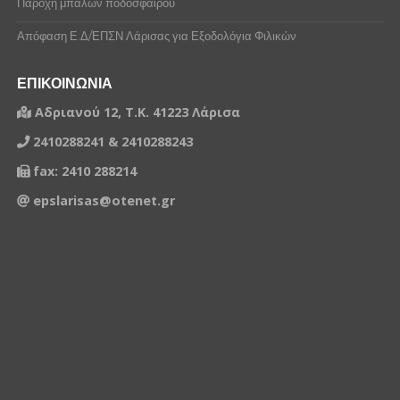
Παροχή μπαλών ποδοσφαίρου
Απόφαση Ε.Δ/ΕΠΣΝ Λάρισας για Εξοδολόγια Φιλικών
ΕΠΙΚΟΙΝΩΝΙΑ
Αδριανού 12, Τ.Κ. 41223 Λάρισα
2410288241 & 2410288243
fax: 2410 288214
epslarisas@otenet.gr