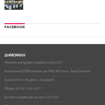
FACEBOOK
ΔΗΜΟΦΙΛΗ
Ηλικιακές κατηγορίες περιόδου 2026-2027
Ανακοίνωση ΕΠΣΝ Λάρισας για ΠΑΕ ΑΕΛ και κ. Ζήση Στυλιανό.
Σχολή UEFA C (1η φάση – 2ο γκρουπ)
Πλήρης η Ά DE-TOX 26-27
Εκπνέει η προθεσμία για την A’ DE-TOX