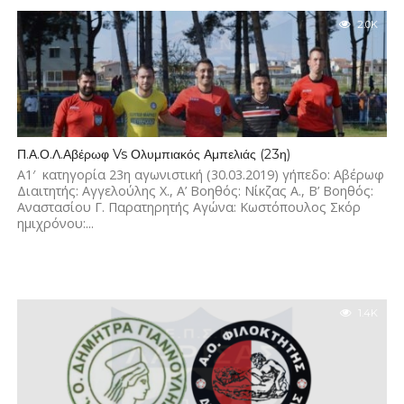
2.0K
Π.Α.Ο.Λ.Αβέρωφ Vs Ολυμπιακός Αμπελιάς (23η)
Α1′ κατηγορία 23η αγωνιστική (30.03.2019) γήπεδο: Αβέρωφ
Διαιτητής: Αγγελούλης Χ., Α’ Βοηθός: Νίκζας Α., Β’ Βοηθός:
Αναστασίου Γ. Παρατηρητής Αγώνα: Κωστόπουλος Σκόρ
ημιχρόνου:...
1.4K