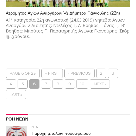
Ατρόμητος Αγίων Αναργύρων Vs Δήμητρα Γιάννουλης (22η)
Α1′ κατηγορία 22η αγωνιστική (24.03.2019) γήπεδο: Αγίων
Αναργύρων Διαιτητής: Ντελέζος Ι., Α’ Βοηθός: Τάνας Ι., Β’
Βοηθός: Μπούτος Γ.. Παρατηρητής Αγώνα: Γκανούρης Σκόρ
ημιχρόνου:...
PAGE 6 OF 23
« FIRST
‹ PREVIOUS
2
3
4
5
6
7
8
9
10
NEXT ›
LAST »
ΡΟΗ ΝΕΩΝ
ΝΕΑ
Παροχή μπαλών ποδοσφαίρου