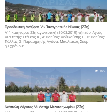
Προοδευτική Ανάβρας Vs Παναγροτικός Νίκαιας (23η)
Α1′ κατηγορία 23η αγωνιστική (30.03.2019) γήπεδο: Αγιάς
Διαιτητής: Στάικος Κ., Α’ Βοηθός: Δεδικούσης Γ., Β’ Βοηθός:
Πάλλας Θ. Παρατηρητής Αγώνα: Μπαλιάκος Σκόρ
ημιχρόνου:...
1.5K
Νεάπολη Λάρισας Vs Αστήρ Μελισσοχωρίου (23η)