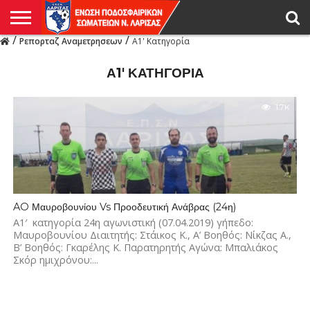
/
/
Ρεπορταζ Αναμετρησεων
Α1' Κατηγορία
Η
ΕΝΩΣΗ
ΑΓΩΝΙΣΤΙΚΑ
ΜΙΚΤΉ
ΔΙΑΙΤΗΣΙΑ
ΠΡΩΤΑΘΛΗΜΑΤΑ
ΥΠΟΔΟΜΕΣ
ΚΥΠΕΛΛΟ
ΑΜΕΣΑ
LIVE
ΝΕΑ
ΠΡΩΤΑΘΛΗΜΑΤΑ
ΚΥΠΕΛΛΟ
ΥΠΟΔΟΜΕΣ
ΠΕΙΘΑΡΧΙΚΟ
ΜΙΚΤΗ
ΠΑΡΑΤΗΡΗΤΕΣ
ΠΡΟΠΟΝΗΤΕΣ
ΔΙΑΙΤΗΤΕΣ
VIDEO
ΓΕΝΙΚΑ
ΑΦΙΕΡΩΜΑΤΑ
ΕΚΔΗΛΩΣΕΙΣ
ΕΠΙΚΟΙΝΩΝΙΑ
ΑΠΟΤΕΛΕΣΜΑΤΑ
ΛΑΡΙΣΑΣ
Α1′ ΚΑΤΗΓΟΡΊΑ
1.7K
AO Μαυροβουνίου Vs Προοδευτική Ανάβρας (24η)
Α1′ κατηγορία 24η αγωνιστική (07.04.2019) γήπεδο:
Μαυροβουνίου Διαιτητής: Στάικος Κ., Α’ Βοηθός: Νίκζας Α.,
Β’ Βοηθός: Γκαρέλης Κ. Παρατηρητής Αγώνα: Μπαλιάκος
Σκόρ ημιχρόνου:...