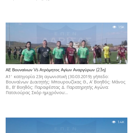
1.5K
ΑΕ Βουναίνων Vs Ατρόμητος Αγίων Αναργύρων (23η)
Α1′ κατηγορία 23η αγωνιστική (30.03.2019) γήπεδο:
Βουναίνων Διαιτητής: Μπουρουζίκας Θ., Α’ Βοηθός: Μάνος
Β., Β’ Βοηθός: Παραφέστας Δ. Παρατηρητής Αγώνα:
Πατσιούρας Σκόρ ημιχρόνου:...
1.4K