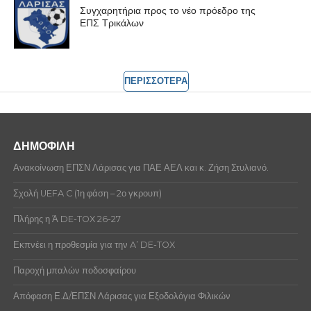
Συγχαρητήρια προς το νέο πρόεδρο της
ΕΠΣ Τρικάλων
ΠΕΡΙΣΣΟΤΕΡΑ
ΔΗΜΟΦΙΛΗ
Ανακοίνωση ΕΠΣΝ Λάρισας για ΠΑΕ ΑΕΛ και κ. Ζήση Στυλιανό.
Σχολή UEFA C (1η φάση – 2ο γκρουπ)
Πλήρης η Ά DE-TOX 26-27
Εκπνέει η προθεσμία για την A’ DE-TOX
Παροχή μπαλών ποδοσφαίρου
Απόφαση Ε.Δ/ΕΠΣΝ Λάρισας για Εξοδολόγια Φιλικών