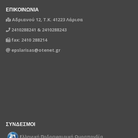
ΕΠΙΚΟΙΝΩΝΙΑ
Αδριανού 12, Τ.Κ. 41223 Λάρισα
2410288241 & 2410288243
fax: 2410 288214
epslarisas@otenet.gr
ΣΥΝΔΕΣΜΟΙ
Ε
λληνική
Π
οδοσφαιρική
Ο
μοσπονδία