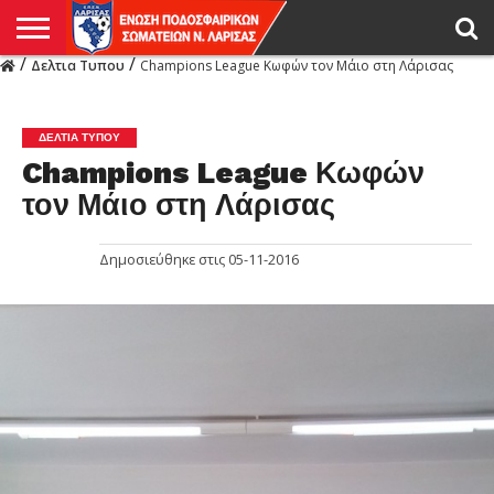
/
/
Δελτια Τυπου
Champions League Κωφών τον Μάιο στη Λάρισας
Η
ΕΝΩΣΗ
ΑΓΩΝΙΣΤΙΚΑ
ΜΙΚΤΉ
ΔΙΑΙΤΗΣΙΑ
ΠΡΩΤΑΘΛΗΜΑΤΑ
ΥΠΟΔΟΜΕΣ
ΚΥΠΕΛΛΟ
ΑΜΕΣΑ
LIVE
ΝΕΑ
ΠΡΩΤΑΘΛΗΜΑΤΑ
ΚΥΠΕΛΛΟ
ΥΠΟΔΟΜΕΣ
ΠΕΙΘΑΡΧΙΚΟ
ΜΙΚΤΗ
ΠΑΡΑΤΗΡΗΤΕΣ
ΠΡΟΠΟΝΗΤΕΣ
ΔΙΑΙΤΗΤΕΣ
VIDEO
ΓΕΝΙΚΑ
ΑΦΙΕΡΩΜΑΤΑ
ΕΚΔΗΛΩΣΕΙΣ
ΕΠΙΚΟΙΝΩΝΙΑ
ΑΠΟΤΕΛΕΣΜΑΤΑ
ΛΑΡΙΣΑΣ
ΔΕΛΤΙΑ ΤΥΠΟΥ
Champions League Κωφών
τον Μάιο στη Λάρισας
Δημοσιεύθηκε στις
05-11-2016