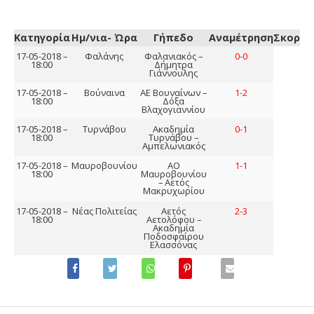
Κατηγορία
Ημ/νια- Ώρα
Γήπεδο
Αναμέτρηση
Σκορ
17-05-2018 –
Φαλάνης
Φαλανιακός –
0-0
18:00
Δήμητρα
Γιάννουλης
17-05-2018 –
Βούναινα
ΑΕ Βουναίνων –
1-2
18:00
Δόξα
Βλαχογιαννίου
17-05-2018 –
Τυρνάβου
Ακαδημία
0-1
18:00
Τυρνάβου –
Αμπελωνιακός
17-05-2018 –
Μαυροβουνίου
ΑΟ
1-1
18:00
Μαυροβουνίου
– Αετός
Μακρυχωρίου
17-05-2018 –
Νέας Πολιτείας
Αετός
2-3
18:00
Αετολόφου –
Ακαδημία
Ποδοσφαίρου
Ελασσόνας