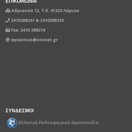
ΕΠΙΚΟΙΝΩΝΙΑ
Αδριανού 12, Τ.Κ. 41223 Λάρισα
2410288241 & 2410288243
fax: 2410 288214
epslarisas@otenet.gr
ΣΥΝΔΕΣΜΟΙ
Ε
λληνική
Π
οδοσφαιρική
Ο
μοσπονδία