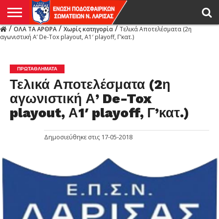
/
/
/
ΟΛΑ ΤΑ ΑΡΘΡΑ
Χωρίς κατηγορία
Τελικά Αποτελέσματα (2η
Η
αγωνιστική Α’ De-Tox playout, Α1′ playoff, Γ’κατ.)
ΕΝΩΣΗ
ΑΓΩΝΙΣΤΙΚΑ
ΜΙΚΤΉ
ΔΙΑΙΤΗΣΙΑ
ΠΡΩΤΑΘΛΗΜΑΤΑ
ΥΠΟΔΟΜΕΣ
ΚΥΠΕΛΛΟ
ΑΜΕΣΑ
LIVE
ΝΕΑ
ΠΡΩΤΑΘΛΗΜΑΤΑ
ΚΥΠΕΛΛΟ
ΥΠΟΔΟΜΕΣ
ΠΕΙΘΑΡΧΙΚΟ
ΜΙΚΤΗ
ΠΑΡΑΤΗΡΗΤΕΣ
ΠΡΟΠΟΝΗΤΕΣ
ΔΙΑΙΤΗΤΕΣ
VIDEO
ΓΕΝΙΚΑ
ΑΦΙΕΡΩΜΑΤΑ
ΕΚΔΗΛΩΣΕΙΣ
ΕΠΙΚΟΙΝΩΝΙΑ
ΑΠΟΤΕΛΕΣΜΑΤΑ
ΛΑΡΙΣΑΣ
ΠΡΩΤΑΘΛΉΜΑΤΑ
Τελικά Αποτελέσματα (2η
αγωνιστική Α’ De-Tox
playout, Α1′ playoff, Γ’κατ.)
Δημοσιεύθηκε στις
17-05-2018