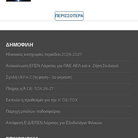
ΠΕΡΙΣΣΟΤΕΡΑ
ΔΗΜΟΦΙΛΗ
Ηλικιακές κατηγορίες περιόδου 2026-2027
Ανακοίνωση ΕΠΣΝ Λάρισας για ΠΑΕ ΑΕΛ και κ. Ζήση Στυλιανό.
Σχολή UEFA C (1η φάση – 2ο γκρουπ)
Πλήρης η Ά DE-TOX 26-27
Εκπνέει η προθεσμία για την A’ DE-TOX
Παροχή μπαλών ποδοσφαίρου
Απόφαση Ε.Δ/ΕΠΣΝ Λάρισας για Εξοδολόγια Φιλικών