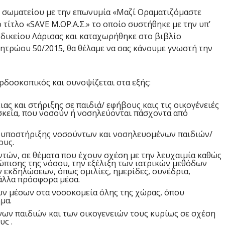
υ σωματείου με την επωνυμία «Μαζί Οραματιζόμαστε
 τίτλο «SAVE Μ.ΟΡ.Α.Σ.» το οποίο συστήθηκε με την υπ’
οδικείου Λάρισας και καταχωρήθηκε στο βιβλίο
ητρώου 50/2015, θα θέλαμε να σας κάνουμε γνωστή την
ρδοσκοπικός και συνοψίζεται στα εξής:
ς και στήριξης σε παιδιά/ εφήβους καις τις οικογένειές
σκεία, που νοσούν ή νοσηλεύονται πάσχοντα από
υποστήριξης νοσούντων και νοσηλευομένων παιδιών/
ους.
τών, σε θέματα που έχουν σχέση με την λευχαιμία καθώς
ώπισης της νόσου, την εξέλιξη των ιατρικών μεθόδων
 εκδηλώσεων, όπως ομιλίες, ημερίδες, συνέδρια,
 άλλα πρόσφορα μέσα.
ών μέσων στα νοσοκομεία όλης της χώρας, όπου
μα.
ων παιδιών και των οικογενειών τους κυρίως σε σχέση
υς .