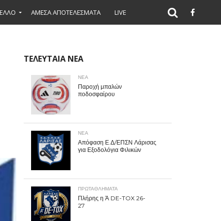
ΕΛΛΟ
ΑΜΕΣΑ ΑΠΟΤΕΛΕΣΜΑΤΑ
LIVE
ΤΕΛΕΥΤΑΙΑ ΝΕΑ
ΝΕΑ
Παροχή μπαλών
ποδοσφαίρου
ΝΕΑ
Απόφαση Ε.Δ/ΕΠΣΝ Λάρισας
για Εξοδολόγια Φιλικών
ΠΡΩΤΑΘΛΉΜΑΤΑ
Πλήρης η Ά DE-TOX 26-
27