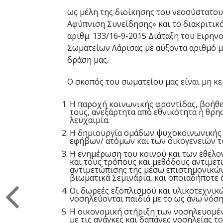
ως μέλη της διοίκησης του νεοσύστατο
Αφύπνιση Συνείδησης» και το διακριτικό
αριθμ. 133/16-9-2015 Διάταξη του Ειρην
Σωματείων Λάρισας με αύξοντα αριθμό μ
δράση μας.
Ο σκοπός του σωματείου μας είναι μη κε
Η παροχή κοινωνικής φροντίδας, βοήθεια
τους, ανεξάρτητα από εθνικότητα ή θρη
λευχαιμία.
Η δημιουργία ομάδων ψυχοκοινωνικής 
εφήβων/ ατόμων και των οικογενειών τ
Η ενημέρωση του κοινού και των εθελον
και τους τρόπους και μεθόδους αντιμετ
αντιμετώπισης της μέσω επιστημονικών
βιωματικά Σεμινάρια, και οποιαδήποτε
Οι δωρεές εξοπλισμού και υλικοτεχνικ
νοσηλεύονται παιδιά με το ως άνω νόση
Η οικονομική στήριξη των νοσηλευομέν
με τις ανάγκες και δαπάνες νοσηλείας το