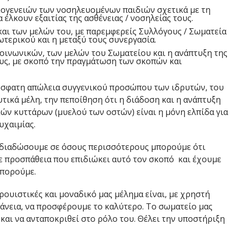
ογενειών των νοσηλευομένων παιδιών σχετικά με τη
 έλκουν εξαιτίας της ασθένειας / νοσηλείας τους.
αι των μελών του, με παρεμφερείς Συλλόγους / Σωματεία
ωτερικού και η μεταξύ τους συνεργασία.
κοινωνικών, των μελών του Σωματείου και η ανάπτυξη της
ους, με σκοπό την πραγμάτωση των σκοπών και
ρόσφατη απώλεια συγγενικού προσώπου των ιδρυτών, του
τικά μέλη, την πεποίθηση ότι η διάδοση και η ανάπτυξη
ών κυττάρων (μυελού των οστών) είναι η μόνη ελπίδα για
υχαιμίας.
 διαδώσουμε σε όσους περισσότερους μπορούμε ότι
ε προσπάθεια που επιδιώκει αυτό τον σκοπό και έχουμε
μπορούμε.
ρουιστικές και μοναδικό μας μέλημα είναι, με χρηστή
άνεια, να προσφέρουμε το καλύτερο. Το σωματείο μας
ι και να ανταποκριθεί στο ρόλο του. Θέλει την υποστήριξη