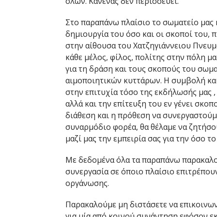
όλων. Κανένας δεν περισσεύει.
Στο παραπάνω πλαίσιο το σωματείο μας 
δημιουργία του όσο και οι σκοποί του, 
στην αίθουσα του Χατζηγιάννειου Πνευμ
κάθε μέλος, φίλος, πολίτης στην πόλη μ
για τη δράση και τους σκοπούς του σωμα
αιμοποιητικών κυττάρων. Η συμβολή και
στην επιτυχία τόσο της εκδήλωσής μας ,
αλλά και την επίτευξη του εν γένει σκοπ
διάθεση και η πρόθεση να συνεργαστούμ
συναρμόδιο φορέα, θα θέλαμε να ζητήσο
μαζί μας την εμπειρία σας για την όσο τ
Με δεδομένα όλα τα παραπάνω παρακαλού
συνεργασία σε όποιο πλαίσιο επιτρέπουν
οργάνωσης.
Παρακαλούμε μη διστάσετε να επικοινων
για μία από κοινού συνάντηση εφόσον εκ