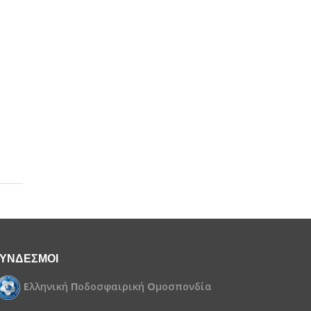
ΥΝΔΕΣΜΟΙ
Ε
λληνική
Π
οδοσφαιρική
Ο
μοσπονδία