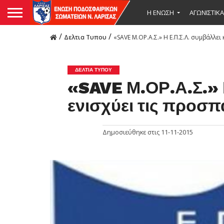
Η ΕΝΩΣΗ
ΑΓΩΝΙΣΤΙΚΑ
/
/
Δελτια Τυπου
«SAVE Μ.ΟΡ.Α.Σ.» Η Ε.Π.Σ.Λ. συμβάλλε
ΔΕΛΤΙΑ ΤΥΠΟΥ
«SAVE Μ.ΟΡ.Α.Σ.» Η
ενισχύει τις προσπ
Δημοσιεύθηκε στις
11-11-2015