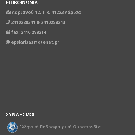
ΕΠΙΚΟΙΝΩΝΙΑ
Αδριανού 12, Τ.Κ. 41223 Λάρισα
2410288241 & 2410288243
fax: 2410 288214
epslarisas@otenet.gr
ΣΥΝΔΕΣΜΟΙ
Ε
λληνική
Π
οδοσφαιρική
Ο
μοσπονδία