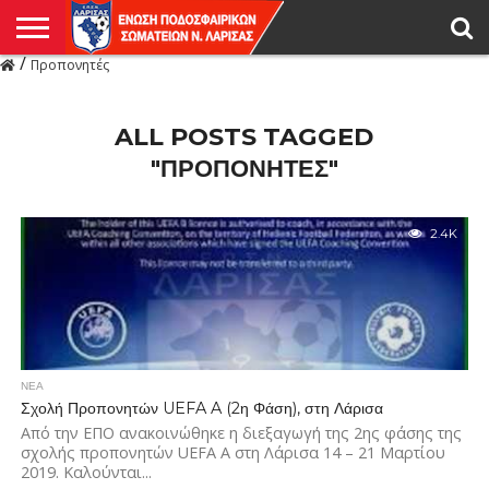
/
Προπονητές
Η
ΕΝΩΣΗ
ΑΓΩΝΙΣΤΙΚΑ
ΜΙΚΤΉ
ΔΙΑΙΤΗΣΙΑ
ΠΡΩΤΑΘΛΗΜΑΤΑ
ΥΠΟΔΟΜΕΣ
ΚΥΠΕΛΛΟ
ΑΜΕΣΑ
LIVE
ΝΕΑ
ΠΡΩΤΑΘΛΗΜΑΤΑ
ΚΥΠΕΛΛΟ
ΥΠΟΔΟΜΕΣ
ΠΕΙΘΑΡΧΙΚΟ
ΜΙΚΤΗ
ΠΑΡΑΤΗΡΗΤΕΣ
ΠΡΟΠΟΝΗΤΕΣ
ΔΙΑΙΤΗΤΕΣ
VIDEO
ΓΕΝΙΚΑ
ΑΦΙΕΡΩΜΑΤΑ
ΕΚΔΗΛΩΣΕΙΣ
ΕΠΙΚΟΙΝΩΝΙΑ
ΑΠΟΤΕΛΕΣΜΑΤΑ
ΛΑΡΙΣΑΣ
ALL POSTS TAGGED
"ΠΡΟΠΟΝΗΤΈΣ"
2.4K
ΝΕΑ
Σχολή Προπονητών UEFA A (2η Φάση), στη Λάρισα
Από την ΕΠΟ ανακοινώθηκε η διεξαγωγή της 2ης φάσης της
σχολής προπονητών UEFA A στη Λάρισα 14 – 21 Μαρτίου
2019. Καλούνται...