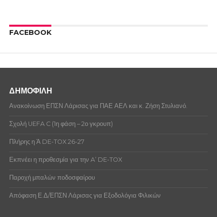
FACEBOOK
ΔΗΜΟΦΙΛΗ
Ανακοίνωση ΕΠΣΝ Λάρισας για ΠΑΕ ΑΕΛ και κ. Ζήση Στυλιανό.
Σχολή UEFA C (1η φάση – 2ο γκρουπ)
Πλήρης η Ά DE-TOX 26-27
Εκπνέει η προθεσμία για την A’ DE-TOX
Παροχή μπαλών ποδοσφαίρου
Απόφαση Ε.Δ/ΕΠΣΝ Λάρισας για Εξοδολόγια Φιλικών