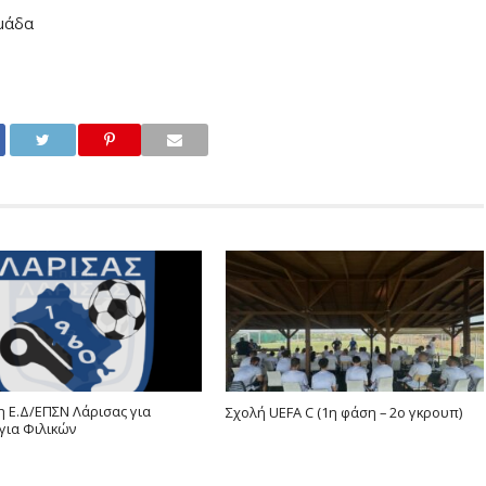
μάδα
 Ε.Δ/ΕΠΣΝ Λάρισας για
Σχολή UEFA C (1η φάση – 2ο γκρουπ)
για Φιλικών