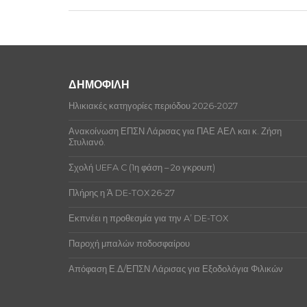
ΔΗΜΟΦΙΛΗ
Ηλικιακές κατηγορίες περιόδου 2026-2027
Ανακοίνωση ΕΠΣΝ Λάρισας για ΠΑΕ ΑΕΛ και κ. Ζήση
Στυλιανό.
Σχολή UEFA C (1η φάση – 2ο γκρουπ)
Πλήρης η Ά DE-TOX 26-27
Εκπνέει η προθεσμία για την A’ DE-TOX
Παροχή μπαλών ποδοσφαίρου
Απόφαση Ε.Δ/ΕΠΣΝ Λάρισας για Εξοδολόγια Φιλικών