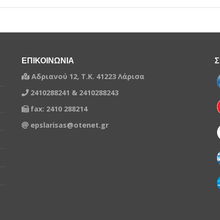
ΕΠΙΚΟΙΝΩΝΙΑ
Σ
Αδριανού 12, Τ.Κ. 41223 Λάρισα
2410288241 & 2410288243
fax: 2410 288214
epslarisas@otenet.gr