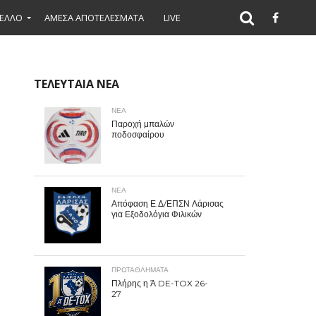
ΕΛΛΟ
ΑΜΕΣΑ ΑΠΟΤΕΛΕΣΜΑΤΑ
LIVE
ΤΕΛΕΥΤΑΙΑ ΝΕΑ
ΝΕΑ
Παροχή μπαλών
ποδοσφαίρου
ΝΕΑ
Απόφαση Ε.Δ/ΕΠΣΝ Λάρισας
για Εξοδολόγια Φιλικών
ΠΡΩΤΑΘΛΉΜΑΤΑ
Πλήρης η Ά DE-TOX 26-
27