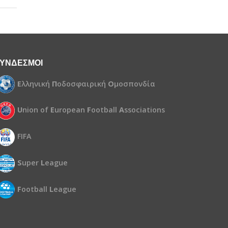
ΥΝΔΕΣΜΟΙ
Ε
λληνική
Π
οδοσφαιρική
Ο
μοσπονδία
U
nion of
E
uropean
F
ootball
A
ssociations
FIFA
S
uper
L
eague
F
ootball
L
eague