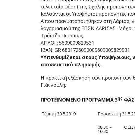
τελευταία φάση) της Σχολής προπονητών
Καλούνται οι Υποψήφιοι προπονητές πο
Α που πραγματοποιήθηκαν στη Λάρισα, 
λογαριασμού της ΕΠΣΝ ΛΑΡΙΣΑΣ -Μέχρι τ
Τράπεζα Πειραιώς:
ΑΡ.ΛΟΓ: 5609009829531
ΙΒΑΝ: GR 6801726090005609009829531
*Υπενθυμίζεται στους Υποψήφιους, 
αποδεικτικό πληρωμής.
Η πρακτική εξάσκηση των προπονητών θα
Γιάννουλη.
ης
ΠΡΟΤΕΙΝΟΜΕΝΟ ΠΡΟΓΡΑΜΜΑ 3
ΦΑΣ
Πέμπτη 30.5.2019
Παρασκευή 31.5.2
08:30 –
ΘΕΩΡ
10:30