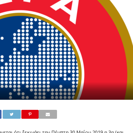
εται ότι ξεκινάει την Πέμπτη 30 Μαΐου 2019 η 3η (και