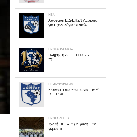
ΝΕΑ
Απόφαση Ε.Δ/ΕΠΣΝ Λάρισας
για Εξοδολόγια Φιλικών
ΠΡΩΤΑΘΛΉΜΑΤΑ
Πλήρης η Ά DE-TOX 26-
27
ΠΡΩΤΑΘΛΉΜΑΤΑ
Εκπνέει η προθεσμία για την A’
DE-TOX
ΠΡΟΠΟΝΗΤΈΣ
Σχολή UEFA C (1η φάση – 2ο
γκρουπ)