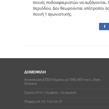
ποινές ποδοσφαιριστών να αυξάνονται, 
περιόδου. Δεν θεωρούνται υπότροποι όσ
ποινή 1 αγωνιστικής.
ΔΗΜΟΦΙΛΗ
Ανακοίνωση ΕΠΣΝ Λάρισας για ΠΑΕ ΑΕΛ και κ. Ζήση
Στυλιανό.
Σχολή UEFA C (1η φάση – 2ο γκρουπ)
Πλήρης η Ά DE-TOX 26-27