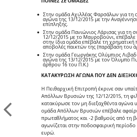
ΠΟΙΝΕΣ ΣΕ ΟΜΑΔΕΣ
Στην ομάδα Αχιλλέας Φαρσάλων για τη 
αγώνα της 13/12/2015 με την Αναγέννη
επίπληξης.
Στην ομάδα Πανιώνιος Λάρισας για τη σ
12/12/2015 με το Μαυροβούνι, επέβαλε 
στην ίδια ομάδα επέβαλε τη χρηματική 
αποβολές παικτών της (παράβαση του άρ
Στην ομάδα Γεωργάκης Ολύμπιος Λιβαδί
αγώνα της 13/12/2015 με τον Όλυμπο Πυ
άρθρου 16 του Π.Κ.)
ΚΑΤΑΚΥΡΩΣΗ ΑΓΩΝΑ ΠΟΥ ΔΕΝ ΔΙΕΞΗΧ
Η Πειθαρχική Επιτροπή έκρινε σαν υπαί
Απόλλων Βρυσιών της 12/12/2015, τη φι
κατακύρωσε τον μη διεξαχθέντα αγώνα υ
ομάδα Απόλλων Βρυσιών επέβαλε αφαίρε
πρωταθλήματος και -2 βαθμούς από τη 
αγωνίζεται στην ποδοσφαιρική περίοδο 2
ευρώ.