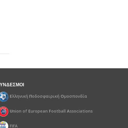
ΥΝΔΕΣΜΟΙ
Ε
λληνική
Π
οδοσφαιρική
Ο
μοσπονδία
U
nion of
E
uropean
F
ootball
A
ssociations
FIFA