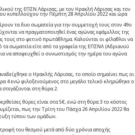
λικού της ΕΠΣΝ Λάρισας, με τον Ηρακλή Λάρισας και τον
 του κυπελλούχου
την Πέμπτη 28 Απριλίου 2022
και ώρα
ίρουν τα δυο σωματεία για την συμμετοχή τους στον 49ο
ύχονται να πραγματοποιηθεί ένας αγώνας εφάμιλλος της
ς τους στο φετινό πρωτάθλημα. Καλούνται οι φίλαθλοι να
ό τα σωματεία είτε από τα γραφεία της ΕΠΣΝΛ (Αδριανού
 για να αποφευχθεί ο συνωστισμός την ημέρα του αγώνα
ναδείχθηκε ο Ηρακλής Λάρισας, το οποίο
σημαίνει πως οι
ρα 4 ενώ φιλοξενούμενος στο μεγάλο τελικό κληρώθηκε ο
α στεγάζονται στη θύρα 2.
φερθείσες
θύρες είναι στα 5€, ενώ στη θύρα 3 το κόστος
θυμίζεται, πως την Τρίτη του Πάσχα
26 Απριλίου 2022
θα
ευξη τύπου των ομάδων.
στροφή του θεσμού μετά από δύο χρόνια αποχής