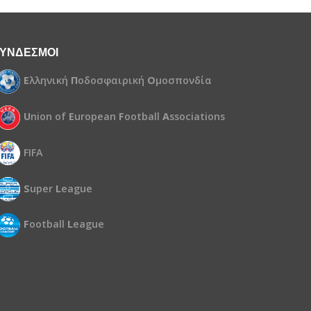
ΥΝΔΕΣΜΟΙ
Ε
λληνική
Π
οδοσφαιρική
Ο
μοσπονδία
U
nion of
E
uropean
F
ootball
A
ssociations
FIFA
S
uper
L
eague
F
ootball
L
eague