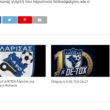
γώνας γιορτή του λαρισινού ποδοσφαίρου και ο
 Ε.Δ/ΕΠΣΝ Λάρισας για
Πλήρης η Ά DE-TOX 26-27
για Φιλικών