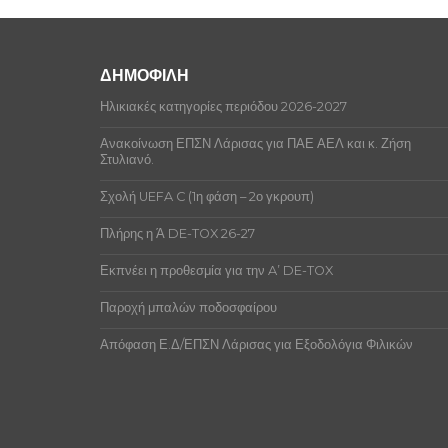
ΔΗΜΟΦΙΛΗ
Ηλικιακές κατηγορίες περιόδου 2026-2027
Ανακοίνωση ΕΠΣΝ Λάρισας για ΠΑΕ ΑΕΛ και κ. Ζήση
Στυλιανό.
Σχολή UEFA C (1η φάση – 2ο γκρουπ)
Πλήρης η Ά DE-TOX 26-27
Εκπνέει η προθεσμία για την A’ DE-TOX
Παροχή μπαλών ποδοσφαίρου
Απόφαση Ε.Δ/ΕΠΣΝ Λάρισας για Εξοδολόγια Φιλικών