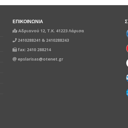
ΕΠΙΚΟΙΝΩΝΙΑ
Σ
Αδριανού 12, Τ.Κ. 41223 Λάρισα
2410288241 & 2410288243
fax: 2410 288214
epslarisas@otenet.gr