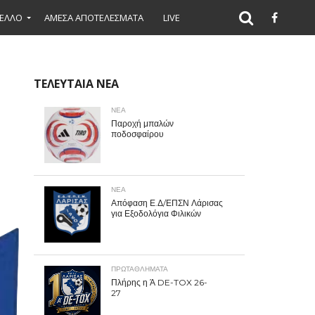
ΕΛΛΟ
ΑΜΕΣΑ ΑΠΟΤΕΛΕΣΜΑΤΑ
LIVE
ΤΕΛΕΥΤΑΙΑ ΝΕΑ
ΝΕΑ
Παροχή μπαλών
ποδοσφαίρου
ΝΕΑ
Απόφαση Ε.Δ/ΕΠΣΝ Λάρισας
για Εξοδολόγια Φιλικών
ΠΡΩΤΑΘΛΉΜΑΤΑ
Πλήρης η Ά DE-TOX 26-
27