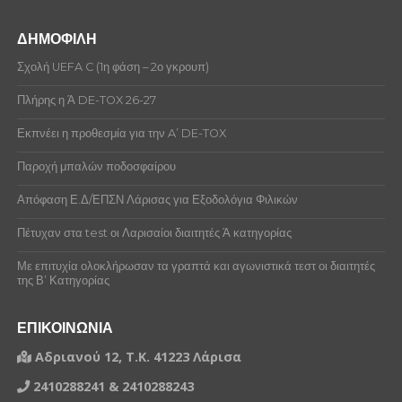
ΔΗΜΟΦΙΛΗ
Σχολή UEFA C (1η φάση – 2ο γκρουπ)
Πλήρης η Ά DE-TOX 26-27
Εκπνέει η προθεσμία για την A’ DE-TOX
Παροχή μπαλών ποδοσφαίρου
Απόφαση Ε.Δ/ΕΠΣΝ Λάρισας για Εξοδολόγια Φιλικών
Πέτυχαν στα test οι Λαρισαίοι διαιτητές Ά κατηγορίας
Με επιτυχία ολοκλήρωσαν τα γραπτά και αγωνιστικά τεστ οι διαιτητές
της Β’ Κατηγορίας
ΕΠΙΚΟΙΝΩΝΙΑ
Αδριανού 12, Τ.Κ. 41223 Λάρισα
2410288241 & 2410288243