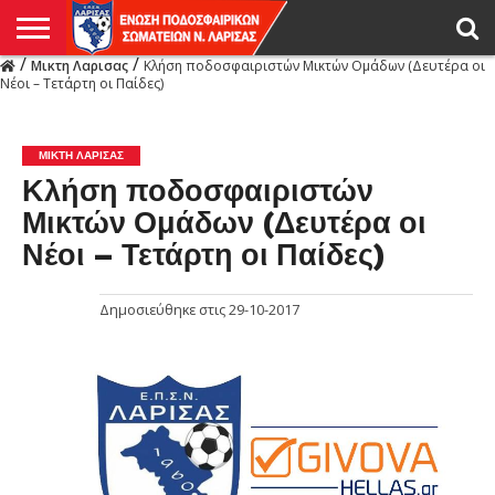
/
/
Μικτη Λαρισας
Κλήση ποδοσφαιριστών Μικτών Ομάδων (Δευτέρα οι
Η
Νέοι – Τετάρτη οι Παίδες)
ΕΝΩΣΗ
ΑΓΩΝΙΣΤΙΚΑ
ΜΙΚΤΉ
ΔΙΑΙΤΗΣΙΑ
ΠΡΩΤΑΘΛΗΜΑΤΑ
ΥΠΟΔΟΜΕΣ
ΚΥΠΕΛΛΟ
ΑΜΕΣΑ
LIVE
ΝΕΑ
ΠΡΩΤΑΘΛΗΜΑΤΑ
ΚΥΠΕΛΛΟ
ΥΠΟΔΟΜΕΣ
ΠΕΙΘΑΡΧΙΚΟ
ΜΙΚΤΗ
ΠΑΡΑΤΗΡΗΤΕΣ
ΠΡΟΠΟΝΗΤΕΣ
ΔΙΑΙΤΗΤΕΣ
VIDEO
ΓΕΝΙΚΑ
ΑΦΙΕΡΩΜΑΤΑ
ΕΚΔΗΛΩΣΕΙΣ
ΕΠΙΚΟΙΝΩΝΙΑ
ΑΠΟΤΕΛΕΣΜΑΤΑ
ΛΑΡΙΣΑΣ
ΜΙΚΤΗ ΛΑΡΙΣΑΣ
Κλήση ποδοσφαιριστών
Μικτών Ομάδων (Δευτέρα οι
Νέοι – Τετάρτη οι Παίδες)
Δημοσιεύθηκε στις
29-10-2017