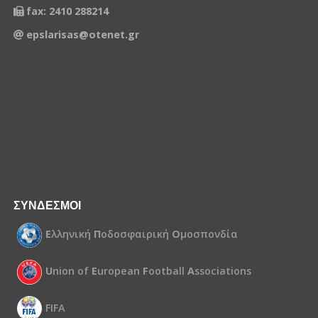
fax: 2410 288214
epslarisas@otenet.gr
ΣΥΝΔΕΣΜΟΙ
Ε
λληνική
Π
οδοσφαιρική
Ο
μοσπονδία
U
nion of
E
uropean
F
ootball
A
ssociations
FIFA