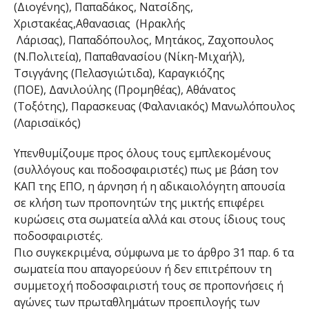
(Διογένης), Παπαδάκος,
Νατσίδης,
Χριστακέας,Αθανασιας (Ηρακλής
Λάρισας), Παπαδόπουλος, Μητάκος, Ζαχοπουλος
(Ν.Πολιτεία),
Παπαθανασίου (Νίκη-Μιχαήλ),
Τσιγγάνης (Πελασγιώτιδα),
Καραγκιόζης
(ΠΟΕ), Δανιλούλης (Προμηθέας), Αθάνατος
(Τοξότης), Παρασκευας (Φαλανιακός) Μανωλόπουλος
(Λαρισαϊκός)
Υπενθυμίζουμε προς όλους τους εμπλεκομένους
(συλλόγους και ποδοσφαιριστές) πως με βάση τον
ΚΑΠ της ΕΠΟ, η άρνηση ή η αδικαιολόγητη απουσία
σε κλήση των προπονητών της μικτής επιφέρει
κυρώσεις στα σωματεία αλλά και στους ίδιους τους
ποδοσφαιριστές.
Πιο συγκεκριμένα, σύμφωνα με το άρθρο 31 παρ. 6 τα
σωματεία που απαγορεύουν ή δεν επιτρέπουν τη
συμμετοχή ποδοσφαιριστή τους σε προπονήσεις ή
αγώνες των πρωταθλημάτων προεπιλογής των