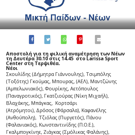
Αποστολή για τη φιλική αναμέτρηση των Νέων
τη Δευτέρα 30.10 στις 14.45 στο Larissa Sport
Center στη Τερψιθέα.
Νέοι
Σκουλίδης (Δήμητρα Γιάννουλης), Τσιμπόλης
(Τοξότης) Γκούμας, Μπουρας, (ΑΕΛ), Μαντζώνης
(Αμπελωνιακός), Φουρίκης, Αετόπουλος
(Παναγροτικός), Γκατζιούρας (Νίκη Μιχαήλ),
Βλαχάκης, Μπάγκας, Κορτσάρι
(Ατρόμητοι), Δρόσος (Φάρσαλα), Καφανέλης
(Ανθούπολη), Τζιόλας (Πυργετός), Πάνου
(Φαλανιακός), Κωνσταντινίδης (Π.Ο.Ε.),
Γκαλμπογκίνηε, Ζιάγκας (Σμόλικας Φαλάνης),