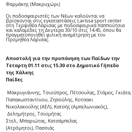
Φαρμάκης (Μακρυχώρι)
Οι ποδοσφαιριστές των Νέων καλούνται να
βρίσκονται στις εγκαταστάσεις Larissa sport center
στη Τερψιθέα Λάρισας με ποδοσφαιρικά παππούτσια
και καλαμίδες τη Δευτερα 30/10 στις 14.45, όπου θα
πραγματοποιηθεί φιλική αναμέτρηση με τον
Προμηθέα Λάρισας.
Απο
στολή για την προπόνηση των Παίδων την
Τεταρτη 01.11 στις 15.30 στο Δημοτικό Γήπεδο
της Χάλκης
Παίδες
Μακρυγιάννης, Τσιούπρος, Πέτσουλας, Στάμος, Γκιάτα,
Παπακωσταντίνου, Ζησούλης, Κοτσακι
Νικολακούλης (ΑΕΛ), Κατσής (Αμπελωνιακός),
Δελημήτρος, Τσιομήτας
Στελ., Μπαριώτας, Κατσάμπελας
(Ατρόμητοι), Πασσιάς