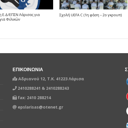
 Ε.Δ/ΕΠΣΝ Λάρισας για
Σχολή UEFA C (1η φάση – 2ο γκρουπ)
για Φιλικών
ΕΠΙΚΟΙΝΩΝΙΑ
Σ
Αδριανού 12, Τ.Κ. 41223 Λάρισα
2410288241 & 2410288243
fax: 2410 288214
epslarisas@otenet.gr