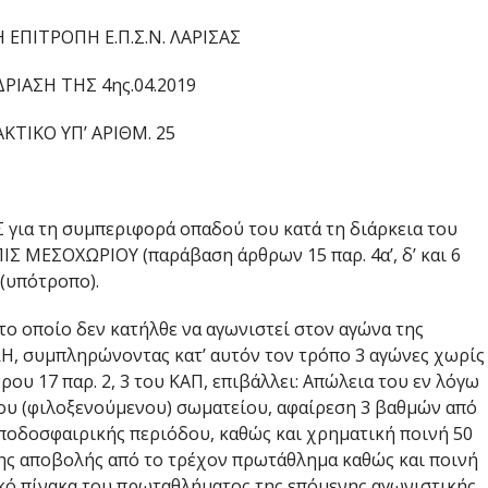
 ΕΠΙΤΡΟΠΗ Ε.Π.Σ.Ν. ΛΑΡΙΣΑΣ
ΡΙΑΣΗ ΤΗΣ 4ης.04.2019
ΚΤΙΚΟ ΥΠ’ ΑΡΙΘΜ. 25
για τη συμπεριφορά οπαδού του κατά τη διάρκεια του
ΠΙΣ ΜΕΣΟΧΩΡΙΟΥ (παράβαση άρθρων 15 παρ. 4α’, δ’ και 6
(υπότροπο).
ο οποίο δεν κατήλθε να αγωνιστεί στον αγώνα της
ΛΗ, συμπληρώνοντας κατ’ αυτόν τον τρόπο 3 αγώνες χωρίς
ρου 17 παρ. 2, 3 του ΚΑΠ, επιβάλλει: Απώλεια του εν λόγω
ιου (φιλοξενούμενου) σωματείου, αφαίρεση 3 βαθμών από
ποδοσφαιρικής περιόδου, καθώς και χρηματική ποινή 50
 της αποβολής από το τρέχον πρωτάθλημα καθώς και ποινή
κό πίνακα του πρωταθλήματος της επόμενης αγωνιστικής