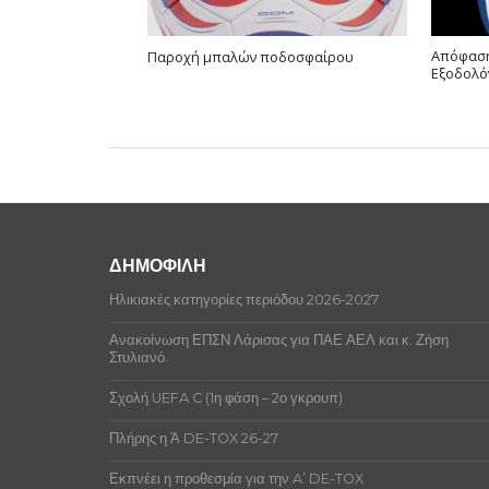
Απόφαση
Παροχή μπαλών ποδοσφαίρου
Εξοδολό
ΔΗΜΟΦΙΛΗ
Ηλικιακές κατηγορίες περιόδου 2026-2027
Ανακοίνωση ΕΠΣΝ Λάρισας για ΠΑΕ ΑΕΛ και κ. Ζήση
Στυλιανό.
Σχολή UEFA C (1η φάση – 2ο γκρουπ)
Πλήρης η Ά DE-TOX 26-27
Εκπνέει η προθεσμία για την A’ DE-TOX