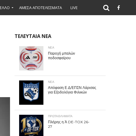
ΕΛΛΟ
ΑΜΕΣΑ ΑΠΟΤΕΛΕΣΜΑΤΑ
LIVE
ΤΕΛΕΥΤΑΙΑ ΝΕΑ
ΝΕΑ
Παροχή μπαλών
ποδοσφαίρου
ΝΕΑ
Απόφαση Ε.Δ/ΕΠΣΝ Λάρισας
για Εξοδολόγια Φιλικών
ΠΡΩΤΑΘΛΉΜΑΤΑ
Πλήρης η Ά DE-TOX 26-
27