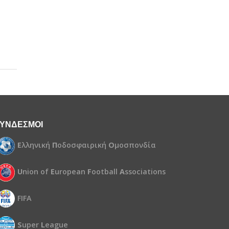
ΥΝΔΕΣΜΟΙ
Ε
λληνική
Π
οδοσφαιρική
Ο
μοσπονδία
U
nion of
E
uropean
F
ootball
A
ssociations
FIFA
S
uper
L
eague