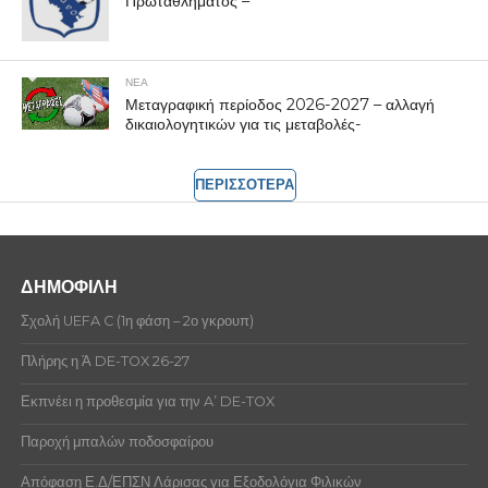
Πρωταθλήματος –
ΝΕΑ
Μεταγραφική περίοδος 2026-2027 – αλλαγή
δικαιολογητικών για τις μεταβολές-
ΠΕΡΙΣΣΟΤΕΡΑ
ΔΗΜΟΦΙΛΗ
Σχολή UEFA C (1η φάση – 2ο γκρουπ)
Πλήρης η Ά DE-TOX 26-27
Εκπνέει η προθεσμία για την A’ DE-TOX
Παροχή μπαλών ποδοσφαίρου
Απόφαση Ε.Δ/ΕΠΣΝ Λάρισας για Εξοδολόγια Φιλικών