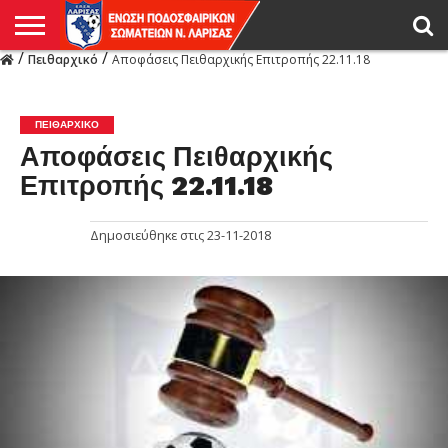
/
/
Πειθαρχικό
Αποφάσεις Πειθαρχικής Επιτροπής 22.11.18
Η
ΕΝΩΣΗ
ΑΓΩΝΙΣΤΙΚΑ
ΜΙΚΤΉ
ΔΙΑΙΤΗΣΙΑ
ΠΡΩΤΑΘΛΗΜΑΤΑ
ΥΠΟΔΟΜΕΣ
ΚΥΠΕΛΛΟ
ΑΜΕΣΑ
LIVE
ΝΕΑ
ΠΡΩΤΑΘΛΗΜΑΤΑ
ΚΥΠΕΛΛΟ
ΥΠΟΔΟΜΕΣ
ΠΕΙΘΑΡΧΙΚΟ
ΜΙΚΤΗ
ΠΑΡΑΤΗΡΗΤΕΣ
ΠΡΟΠΟΝΗΤΕΣ
ΔΙΑΙΤΗΤΕΣ
VIDEO
ΓΕΝΙΚΑ
ΑΦΙΕΡΩΜΑΤΑ
ΕΚΔΗΛΩΣΕΙΣ
ΕΠΙΚΟΙΝΩΝΙΑ
ΑΠΟΤΕΛΕΣΜΑΤΑ
ΛΑΡΙΣΑΣ
ΠΕΙΘΑΡΧΙΚΌ
Αποφάσεις Πειθαρχικής
Επιτροπής 22.11.18
Δημοσιεύθηκε στις
23-11-2018