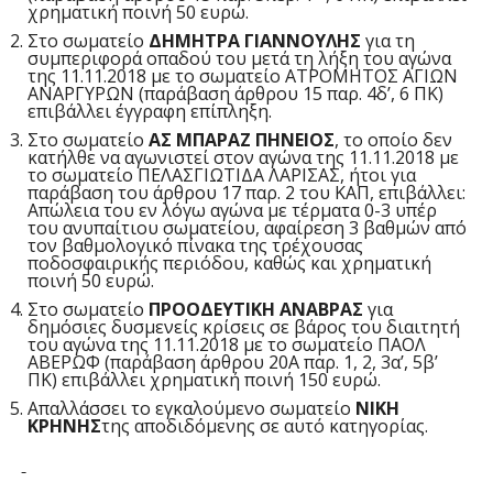
χρηματική ποινή 50 ευρώ.
Στο σωματείο
ΔΗΜΗΤΡΑ ΓΙΑΝΝΟΥΛΗΣ
για τη
συμπεριφορά οπαδού του μετά τη λήξη του αγώνα
της 11.11.2018 με το σωματείο ΑΤΡΟΜΗΤΟΣ ΑΓΙΩΝ
ΑΝΑΡΓΥΡΩΝ (παράβαση άρθρου 15 παρ. 4δ’, 6 ΠΚ)
επιβάλλει έγγραφη επίπληξη.
Στο σωματείο
ΑΣ ΜΠΑΡΑΖ ΠΗΝΕΙΟΣ
, το οποίο δεν
κατήλθε να αγωνιστεί στον αγώνα της 11.11.2018 με
το σωματείο ΠΕΛΑΣΓΙΩΤΙΔΑ ΛΑΡΙΣΑΣ, ήτοι για
παράβαση του άρθρου 17 παρ. 2 του ΚΑΠ, επιβάλλει:
Απώλεια του εν λόγω αγώνα με τέρματα 0-3 υπέρ
του ανυπαίτιου σωματείου, αφαίρεση 3 βαθμών από
τον βαθμολογικό πίνακα της τρέχουσας
ποδοσφαιρικής περιόδου, καθώς και χρηματική
ποινή 50 ευρώ.
Στο σωματείο
ΠΡΟΟΔΕΥΤΙΚΗ ΑΝΑΒΡΑΣ
για
δημόσιες δυσμενείς κρίσεις σε βάρος του διαιτητή
του αγώνα της 11.11.2018 με το σωματείο ΠΑΟΛ
ΑΒΕΡΩΦ (παράβαση άρθρου 20Α παρ. 1, 2, 3α’, 5β’
ΠΚ) επιβάλλει χρηματική ποινή 150 ευρώ.
Απαλλάσσει το εγκαλούμενο σωματείο
ΝΙΚΗ
ΚΡΗΝΗΣ
της αποδιδόμενης σε αυτό κατηγορίας.