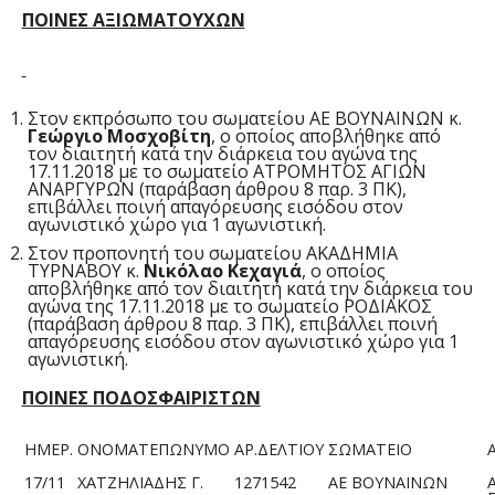
ΠΟΙΝΕΣ ΑΞΙΩΜΑΤΟΥΧΩΝ
Στον εκπρόσωπο του σωματείου ΑΕ ΒΟΥΝΑΙΝΩΝ κ.
Γεώργιο Μοσχοβίτη
, ο οποίος αποβλήθηκε από
τον διαιτητή κατά την διάρκεια του αγώνα της
17.11.2018 με το σωματείο ΑΤΡΟΜΗΤΟΣ ΑΓΙΩΝ
ΑΝΑΡΓΥΡΩΝ (παράβαση άρθρου 8 παρ. 3 ΠΚ),
επιβάλλει ποινή απαγόρευσης εισόδου στον
αγωνιστικό χώρο για 1 αγωνιστική.
Στον προπονητή του σωματείου ΑΚΑΔΗΜΙΑ
ΤΥΡΝΑΒΟΥ κ.
Νικόλαο Κεχαγιά
, ο οποίος
αποβλήθηκε από τον διαιτητή κατά την διάρκεια του
αγώνα της 17.11.2018 με το σωματείο ΡΟΔΙΑΚΟΣ
(παράβαση άρθρου 8 παρ. 3 ΠΚ), επιβάλλει ποινή
απαγόρευσης εισόδου στον αγωνιστικό χώρο για 1
αγωνιστική.
ΠΟΙΝΕΣ ΠΟΔΟΣΦΑΙΡΙΣΤΩΝ
ΗΜΕΡ.
ΟΝΟΜΑΤΕΠΩΝΥΜΟ
ΑΡ.ΔΕΛΤΙΟΥ
ΣΩΜΑΤΕΙΟ
17/11
ΧΑΤΖΗΛΙΑΔΗΣ Γ.
1271542
ΑΕ ΒΟΥΝΑΙΝΩΝ