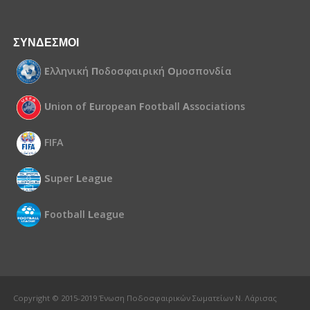
ΣΥΝΔΕΣΜΟΙ
Ε
λληνική
Π
οδοσφαιρική
Ο
μοσπονδία
U
nion of
E
uropean
F
ootball
A
ssociations
FIFA
S
uper
L
eague
F
ootball
L
eague
Copyright © 2015-2019 Ένωση Ποδοσφαιρικών Σωματείων Ν. Λάρισας