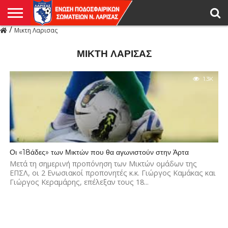
/
Μικτη Λαρισας
Η
ΕΝΩΣΗ
ΑΓΩΝΙΣΤΙΚΑ
ΜΙΚΤΉ
ΔΙΑΙΤΗΣΙΑ
ΠΡΩΤΑΘΛΗΜΑΤΑ
ΥΠΟΔΟΜΕΣ
ΚΥΠΕΛΛΟ
ΑΜΕΣΑ
LIVE
ΝΕΑ
ΠΡΩΤΑΘΛΗΜΑΤΑ
ΚΥΠΕΛΛΟ
ΥΠΟΔΟΜΕΣ
ΠΕΙΘΑΡΧΙΚΟ
ΜΙΚΤΗ
ΠΑΡΑΤΗΡΗΤΕΣ
ΠΡΟΠΟΝΗΤΕΣ
ΔΙΑΙΤΗΤΕΣ
VIDEO
ΓΕΝΙΚΑ
ΑΦΙΕΡΩΜΑΤΑ
ΕΚΔΗΛΩΣΕΙΣ
ΕΠΙΚΟΙΝΩΝΙΑ
ΑΠΟΤΕΛΕΣΜΑΤΑ
ΛΑΡΙΣΑΣ
ΜΙΚΤΗ ΛΑΡΙΣΑΣ
1.3K
Οι «18άδες» των Μικτών που θα αγωνιστούν στην Άρτα
Μετά τη σημερινή προπόνηση των Μικτών ομάδων της
ΕΠΣΛ, οι 2 Ενωσιακοί προπονητές κ.κ. Γιώργος Καμάκας και
Γιώργος Κεραμάρης, επέλεξαν τους 18...