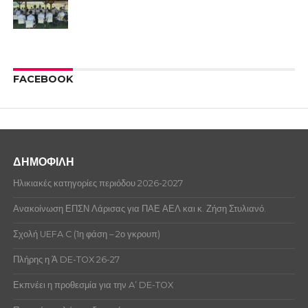
FACEBOOK
ΔΗΜΟΦΙΛΗ
Ηλικιακές κατηγορίες περιόδου 2026-2027
Ανακοίνωση ΕΠΣΝ Λάρισας για ΠΑΕ ΑΕΛ και κ. Ζήση Στυλιανό.
Σχολή UEFA C (1η φάση – 2ο γκρουπ)
Πλήρης η Ά DE-TOX 26-27
Εκπνέει η προθεσμία για την A’ DE-TOX