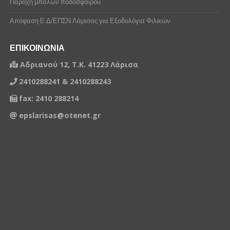
Παροχή μπαλών ποδοσφαίρου
Απόφαση Ε.Δ/ΕΠΣΝ Λάρισας για Εξοδολόγια Φιλικών
ΕΠΙΚΟΙΝΩΝΙΑ
Αδριανού 12, Τ.Κ. 41223 Λάρισα
2410288241 & 2410288243
fax: 2410 288214
epslarisas@otenet.gr