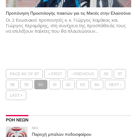
Προπόνηση Προεπιλογής παικτών για τις Μικτές στην Ελασσόνα
Οι 2 Ενωσιακοί προπονητές κ. κ. Γιώργος Καμάκας και
Γιώργος Κεραμάρης, στη συνέχεια της προσπάθειάς τους
να επιλέξουν παίκτες που θα πλαισιώσουν...
PAGE 60 OF 67
« FIRST
‹ PREVIOUS
56
57
58
59
60
61
62
63
64
NEXT ›
LAST »
ΡΟΗ ΝΕΩΝ
ΝΕΑ
Παροχή μπαλών ποδοσφαίρου