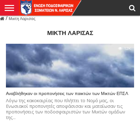
/
Μικτη Λαρισας
Η
ΕΝΩΣΗ
ΑΓΩΝΙΣΤΙΚΑ
ΜΙΚΤΉ
ΔΙΑΙΤΗΣΙΑ
ΠΡΩΤΑΘΛΗΜΑΤΑ
ΥΠΟΔΟΜΕΣ
ΚΥΠΕΛΛΟ
ΑΜΕΣΑ
LIVE
ΝΕΑ
ΠΡΩΤΑΘΛΗΜΑΤΑ
ΚΥΠΕΛΛΟ
ΥΠΟΔΟΜΕΣ
ΠΕΙΘΑΡΧΙΚΟ
ΜΙΚΤΗ
ΠΑΡΑΤΗΡΗΤΕΣ
ΠΡΟΠΟΝΗΤΕΣ
ΔΙΑΙΤΗΤΕΣ
VIDEO
ΓΕΝΙΚΑ
ΑΦΙΕΡΩΜΑΤΑ
ΕΚΔΗΛΩΣΕΙΣ
ΕΠΙΚΟΙΝΩΝΙΑ
ΑΠΟΤΕΛΕΣΜΑΤΑ
ΛΑΡΙΣΑΣ
ΜΙΚΤΗ ΛΑΡΙΣΑΣ
1.2K
Αναβλήθηκαν οι προπονήσεις των παικτών των Μικτών ΕΠΣΛ
Λόγω της κακοκαιρίας που πλήττει το Νομό μας, οι
Ενωσιακοί προπονητές αποφάσισαν και ματαίωσαν τις
προπονήσεις των ποδοσφαιριστών των Μικτών ομάδων
της...