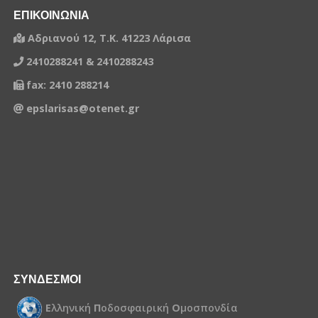
ΕΠΙΚΟΙΝΩΝΙΑ
Αδριανού 12, Τ.Κ. 41223 Λάρισα
2410288241 & 2410288243
fax: 2410 288214
epslarisas@otenet.gr
ΣΥΝΔΕΣΜΟΙ
Ε
λληνική
Π
οδοσφαιρική
Ο
μοσπονδία