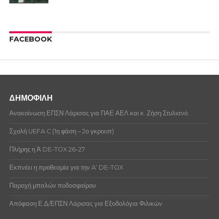
FACEBOOK
ΔΗΜΟΦΙΛΗ
Ανακοίνωση ΕΠΣΝ Λάρισας για ΠΑΕ ΑΕΛ και κ. Ζήση Στυλιανό.
Σχολή UEFA C (1η φάση – 2ο γκρουπ)
Πλήρης η Ά DE-TOX 26-27
Εκπνέει η προθεσμία για την A’ DE-TOX
Παροχή μπαλών ποδοσφαίρου
Απόφαση Ε.Δ/ΕΠΣΝ Λάρισας για Εξοδολόγια Φιλικών