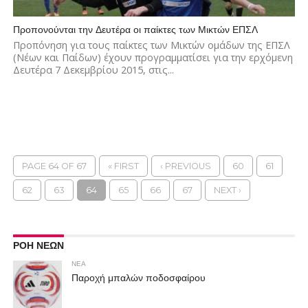
Προπονούνται την Δευτέρα οι παίκτες των Μικτών ΕΠΣΛ
Προπόνηση για τους παίκτες των Μικτών ομάδων της ΕΠΣΛ
(Νέων και Παίδων) έχουν προγραμματίσει για την ερχόμενη
Δευτέρα 7 Δεκεμβρίου 2015, στις...
PAGE 64 OF 67
« FIRST
‹ PREVIOUS
60
61
62
63
64
65
66
67
NEXT ›
ΡΟΗ ΝΕΩΝ
ΝΕΑ
Παροχή μπαλών ποδοσφαίρου