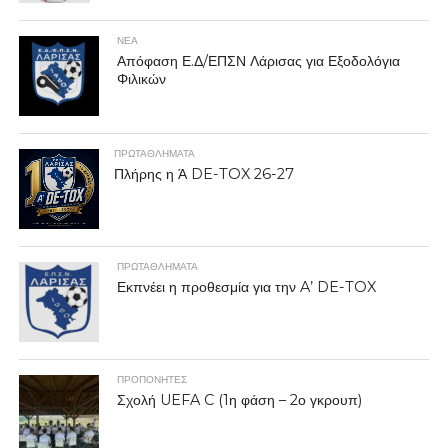
ΝΕΑ
Απόφαση Ε.Δ/ΕΠΣΝ Λάρισας για Εξοδολόγια
Φιλικών
ΠΡΩΤΑΘΛΉΜΑΤΑ
Πλήρης η Ά DE-TOX 26-27
ΠΡΩΤΑΘΛΉΜΑΤΑ
Εκπνέει η προθεσμία για την A’ DE-TOX
ΠΡΟΠΟΝΗΤΈΣ
Σχολή UEFA C (1η φάση – 2ο γκρουπ)