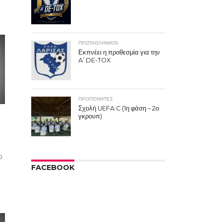
ΠΡΩΤΑΘΛΉΜΑΤΑ
Εκπνέει η προθεσμία για την
A’ DE-TOX
ΠΡΟΠΟΝΗΤΈΣ
Σχολή UEFA C (1η φάση – 2ο
γκρουπ)
ο
FACEBOOK