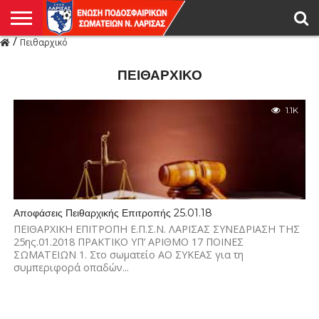
/
Πειθαρχικό
Η
ΕΝΩΣΗ
ΑΓΩΝΙΣΤΙΚΑ
ΜΙΚΤΉ
ΔΙΑΙΤΗΣΙΑ
ΠΡΩΤΑΘΛΗΜΑΤΑ
ΥΠΟΔΟΜΕΣ
ΚΥΠΕΛΛΟ
ΑΜΕΣΑ
LIVE
ΝΕΑ
ΠΡΩΤΑΘΛΗΜΑΤΑ
ΚΥΠΕΛΛΟ
ΥΠΟΔΟΜΕΣ
ΠΕΙΘΑΡΧΙΚΟ
ΜΙΚΤΗ
ΠΑΡΑΤΗΡΗΤΕΣ
ΠΡΟΠΟΝΗΤΕΣ
ΔΙΑΙΤΗΤΕΣ
VIDEO
ΓΕΝΙΚΑ
ΑΦΙΕΡΩΜΑΤΑ
ΕΚΔΗΛΩΣΕΙΣ
ΕΠΙΚΟΙΝΩΝΙΑ
ΑΠΟΤΕΛΕΣΜΑΤΑ
ΛΑΡΙΣΑΣ
ΠΕΙΘΑΡΧΙΚΌ
1.1K
Αποφάσεις Πειθαρχικής Επιτροπής 25.01.18
ΠΕΙΘΑΡΧΙΚΗ ΕΠΙΤΡΟΠΗ Ε.Π.Σ.Ν. ΛΑΡΙΣΑΣ ΣΥΝΕΔΡΙΑΣΗ ΤΗΣ
25ης.01.2018 ΠΡΑΚΤΙΚΟ ΥΠ’ ΑΡΙΘΜΟ 17 ΠΟΙΝΕΣ
ΣΩΜΑΤΕΙΩΝ 1. Στο σωματείο ΑΟ ΣΥΚΕΑΣ για τη
συμπεριφορά οπαδών...