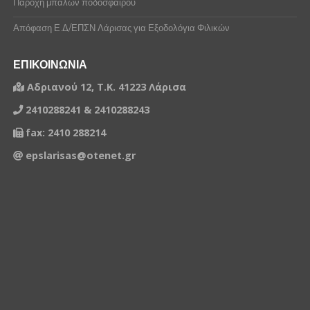
Παροχή μπαλών ποδοσφαίρου
Απόφαση Ε.Δ/ΕΠΣΝ Λάρισας για Εξοδολόγια Φιλικών
ΕΠΙΚΟΙΝΩΝΙΑ
Αδριανού 12, Τ.Κ. 41223 Λάρισα
2410288241 & 2410288243
fax: 2410 288214
epslarisas@otenet.gr