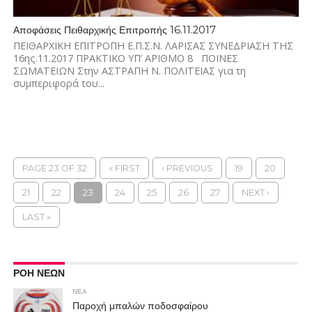
Αποφάσεις Πειθαρχικής Επιτροπής 16.11.2017
ΠΕΙΘΑΡΧΙΚΗ ΕΠΙΤΡΟΠΗ Ε.Π.Σ.Ν. ΛΑΡΙΣΑΣ ΣΥΝΕΔΡΙΑΣΗ ΤΗΣ
16ης.11.2017 ΠΡΑΚΤΙΚΟ ΥΠ’ ΑΡΙΘΜΟ 8 ΠΟΙΝΕΣ
ΣΩΜΑΤΕΙΩΝ Στην ΑΣΤΡΑΠΗ Ν. ΠΟΛΙΤΕΙΑΣ για τη
συμπεριφορά του...
PAGE 23 OF 32
« FIRST
‹ PREVIOUS
19
20
21
22
23
24
25
26
27
NEXT ›
LAST »
ΡΟΗ ΝΕΩΝ
ΝΕΑ
Παροχή μπαλών ποδοσφαίρου