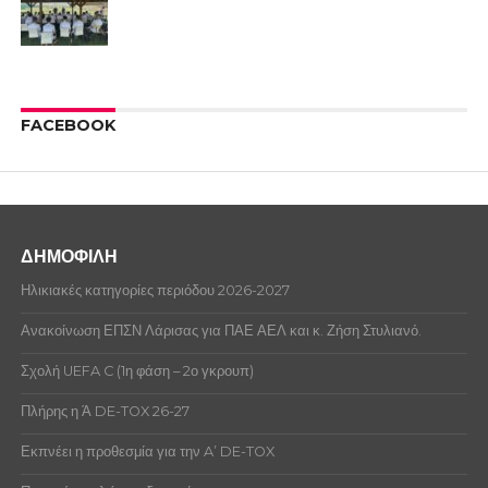
FACEBOOK
ΔΗΜΟΦΙΛΗ
Ηλικιακές κατηγορίες περιόδου 2026-2027
Ανακοίνωση ΕΠΣΝ Λάρισας για ΠΑΕ ΑΕΛ και κ. Ζήση Στυλιανό.
Σχολή UEFA C (1η φάση – 2ο γκρουπ)
Πλήρης η Ά DE-TOX 26-27
Εκπνέει η προθεσμία για την A’ DE-TOX