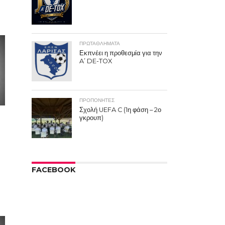
ΠΡΩΤΑΘΛΉΜΑΤΑ
Εκπνέει η προθεσμία για την
A’ DE-TOX
ΠΡΟΠΟΝΗΤΈΣ
Σχολή UEFA C (1η φάση – 2ο
γκρουπ)
FACEBOOK