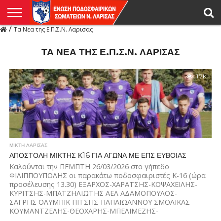
/
Τα Νεα της Ε.Π.Σ.Ν. Λαρισας
Η
ΕΝΩΣΗ
ΑΓΩΝΙΣΤΙΚΑ
ΜΙΚΤΉ
ΔΙΑΙΤΗΣΙΑ
ΠΡΩΤΑΘΛΗΜΑΤΑ
ΥΠΟΔΟΜΕΣ
ΚΥΠΕΛΛΟ
ΑΜΕΣΑ
LIVE
ΝΕΑ
ΠΡΩΤΑΘΛΗΜΑΤΑ
ΚΥΠΕΛΛΟ
ΥΠΟΔΟΜΕΣ
ΠΕΙΘΑΡΧΙΚΟ
ΜΙΚΤΗ
ΠΑΡΑΤΗΡΗΤΕΣ
ΠΡΟΠΟΝΗΤΕΣ
ΔΙΑΙΤΗΤΕΣ
VIDEO
ΓΕΝΙΚΑ
ΑΦΙΕΡΩΜΑΤΑ
ΕΚΔΗΛΩΣΕΙΣ
ΕΠΙΚΟΙΝΩΝΙΑ
ΑΠΟΤΕΛΕΣΜΑΤΑ
ΛΑΡΙΣΑΣ
ΤΑ ΝΕΑ ΤΗΣ Ε.Π.Σ.Ν. ΛΑΡΙΣΑΣ
1.7K
ΜΙΚΤΗ ΛΑΡΙΣΑΣ
ΑΠΟΣΤΟΛΗ ΜΙΚΤΗΣ Κ16 ΓΙΑ ΑΓΩΝΑ ΜΕ ΕΠΣ ΕΥΒΟΙΑΣ
Καλούνται την ΠΕΜΠΤΗ 26/03/2026 στο γήπεδο
ΦΙΛΙΠΠΟΥΠΟΛΗΣ οι παρακάτω ποδοσφαιριστές Κ-16 (ώρα
προσέλευσης 13.30) ΕΞΑΡΧΟΣ-ΧΑΡΑΤΣΗΣ-ΚΟΨΑΧΕΙΛΗΣ-
ΚΥΡΙΤΣΗΣ-ΜΠΑΤΖΗΛΙΩΤΗΣ ΑΕΛ ΑΔΑΜΟΠΟΥΛΟΣ-
ΣΑΓΡΗΣ ΟΛΥΜΠΙΚ ΠΙΤΣΗΣ-ΠΑΠΑΙΩΑΝΝΟΥ ΣΜΟΛΙΚΑΣ
ΚΟΥΜΑΝΤΖΕΛΗΣ-ΘΕΟΧΑΡΗΣ-ΜΠΕΛΙΜΕΖΗΣ-
ΤΣΑΚΜΑΚΗΣ ΑΤΡΟΜΗΤΟΙ ΑΡΣΕΝΙΟΥ-ΒΟΥΤΣΙΛΑΣ-