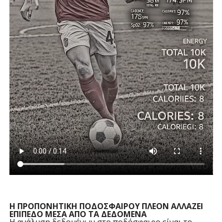
H ΠPOΠONHTIKH ΠΟΔΟΣΦΑΙΡΟΥ ΠΛEON AΛΛAZEI
EΠIΠEΔO MEΣA AΠO TA ΔEΔOMENA