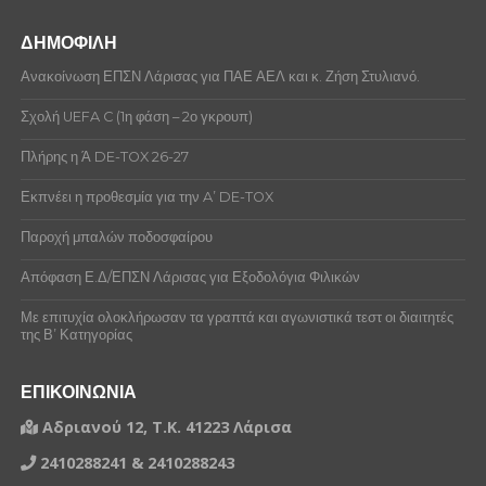
ΔΗΜΟΦΙΛΗ
Ανακοίνωση ΕΠΣΝ Λάρισας για ΠΑΕ ΑΕΛ και κ. Ζήση Στυλιανό.
Σχολή UEFA C (1η φάση – 2ο γκρουπ)
Πλήρης η Ά DE-TOX 26-27
Εκπνέει η προθεσμία για την A’ DE-TOX
Παροχή μπαλών ποδοσφαίρου
Απόφαση Ε.Δ/ΕΠΣΝ Λάρισας για Εξοδολόγια Φιλικών
Με επιτυχία ολοκλήρωσαν τα γραπτά και αγωνιστικά τεστ οι διαιτητές
της Β’ Κατηγορίας
ΕΠΙΚΟΙΝΩΝΙΑ
Αδριανού 12, Τ.Κ. 41223 Λάρισα
2410288241 & 2410288243