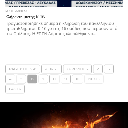
ΜΙΚΤΗ ΛΑΡΙΣΑΣ
Κλήρωση μικτής Κ-16
Πραγματοποιήθηκε σήμερα η κλήρωση του πανελλήνιου
πρωταθλήματος Κ-16 για τις 16 ομάδες που περάσαν από
του Ομίλους. Η ΕΠΣΝ Λάρισας κληρώθηκε να...
PAGE 6 OF 336
« FIRST
‹ PREVIOUS
2
3
4
5
6
7
8
9
10
NEXT ›
LAST »