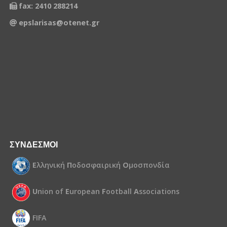
fax: 2410 288214
epslarisas@otenet.gr
ΣΥΝΔΕΣΜΟΙ
Ε
λληνική
Π
οδοσφαιρική
Ο
μοσπονδία
U
nion of
E
uropean
F
ootball
A
ssociations
FIFA