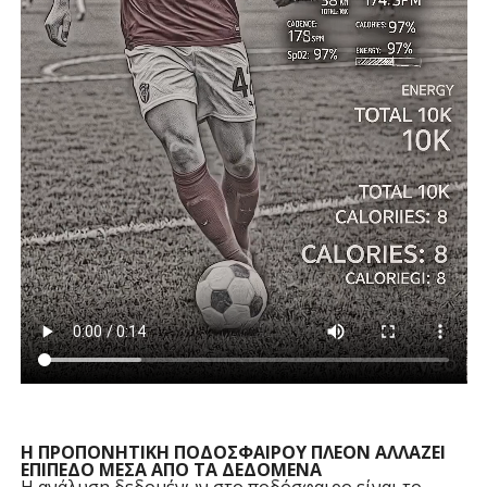
H ΠPOΠONHTIKH ΠΟΔΟΣΦΑΙΡΟΥ ΠΛEON AΛΛAZEI
EΠIΠEΔO MEΣA AΠO TA ΔEΔOMENA