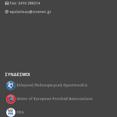
fax: 2410 288214
epslarisas@otenet.gr
ΣΥΝΔΕΣΜΟΙ
Ε
λληνική
Π
οδοσφαιρική
Ο
μοσπονδία
U
nion of
E
uropean
F
ootball
A
ssociations
FIFA