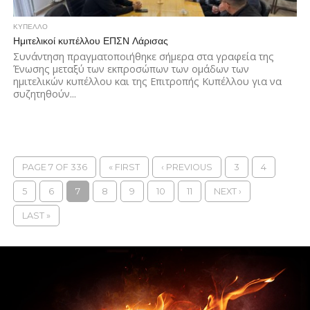
ΚΥΠΕΛΛΟ
Ημιτελικοί κυπέλλου ΕΠΣΝ Λάρισας
Συνάντηση πραγματοποιήθηκε σήμερα στα γραφεία της
Ένωσης μεταξύ των εκπροσώπων των ομάδων των
ημιτελικών κυπέλλου και της Επιτροπής Κυπέλλου για να
συζητηθούν...
PAGE 7 OF 336
« FIRST
‹ PREVIOUS
3
4
5
6
7
8
9
10
11
NEXT ›
LAST »