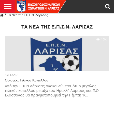
/
Τα Νεα της Ε.Π.Σ.Ν. Λαρισας
Η
ΕΝΩΣΗ
ΑΓΩΝΙΣΤΙΚΑ
ΜΙΚΤΉ
ΔΙΑΙΤΗΣΙΑ
ΠΡΩΤΑΘΛΗΜΑΤΑ
ΥΠΟΔΟΜΕΣ
ΚΥΠΕΛΛΟ
ΑΜΕΣΑ
LIVE
ΝΕΑ
ΠΡΩΤΑΘΛΗΜΑΤΑ
ΚΥΠΕΛΛΟ
ΥΠΟΔΟΜΕΣ
ΠΕΙΘΑΡΧΙΚΟ
ΜΙΚΤΗ
ΠΑΡΑΤΗΡΗΤΕΣ
ΠΡΟΠΟΝΗΤΕΣ
ΔΙΑΙΤΗΤΕΣ
VIDEO
ΓΕΝΙΚΑ
ΑΦΙΕΡΩΜΑΤΑ
ΕΚΔΗΛΩΣΕΙΣ
ΕΠΙΚΟΙΝΩΝΙΑ
ΑΠΟΤΕΛΕΣΜΑΤΑ
ΛΑΡΙΣΑΣ
ΤΑ ΝΕΑ ΤΗΣ Ε.Π.Σ.Ν. ΛΑΡΙΣΑΣ
1.3K
ΚΥΠΕΛΛΟ
Ορισμός Τελικού Κυπέλλου
Από την ΕΠΣΝ Λάρισας ανακοινώνεται ότι ο μεγάλος
τελικός κυπέλλου μεταξύ του Ηρακλή Λάρισας και Π.Ο.
Ελασσόνας θα πραγματοποιηθεί την Πέμπτη 16...