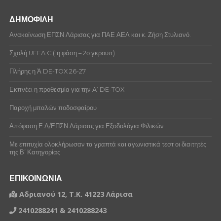
ΔΗΜΟΦΙΛΗ
Ανακοίνωση ΕΠΣΝ Λάρισας για ΠΑΕ ΑΕΛ και κ. Ζήση Στυλιανό.
Σχολή UEFA C (1η φάση – 2ο γκρουπ)
Πλήρης η Ά DE-TOX 26-27
Εκπνέει η προθεσμία για την A’ DE-TOX
Παροχή μπαλών ποδοσφαίρου
Απόφαση Ε.Δ/ΕΠΣΝ Λάρισας για Εξοδολόγια Φιλικών
Με επιτυχία ολοκλήρωσαν τα γραπτά και αγωνιστικά τεστ οι διαιτητές
της Β’ Κατηγορίας
ΕΠΙΚΟΙΝΩΝΙΑ
Αδριανού 12, Τ.Κ. 41223 Λάρισα
2410288241 & 2410288243