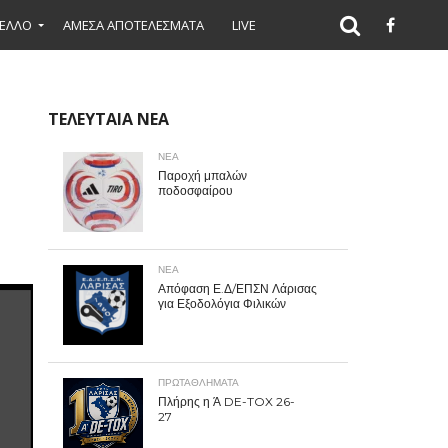
ΕΛΛΟ
ΑΜΕΣΑ ΑΠΟΤΕΛΕΣΜΑΤΑ
LIVE
ΤΕΛΕΥΤΑΙΑ ΝΕΑ
ΝΕΑ
Παροχή μπαλών
ποδοσφαίρου
ΝΕΑ
Απόφαση Ε.Δ/ΕΠΣΝ Λάρισας
για Εξοδολόγια Φιλικών
ΠΡΩΤΑΘΛΉΜΑΤΑ
Πλήρης η Ά DE-TOX 26-
27