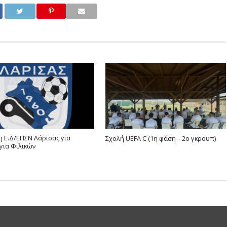
 Ε.Δ/ΕΠΣΝ Λάρισας για
Σχολή UEFA C (1η φάση – 2ο γκρουπ)
για Φιλικών