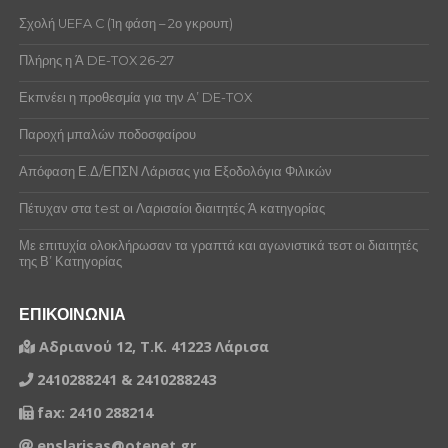
Σχολή UEFA C (1η φάση – 2ο γκρουπ)
Πλήρης η Ά DE-TOX 26-27
Εκπνέει η προθεσμία για την A’ DE-TOX
Παροχή μπαλών ποδοσφαίρου
Απόφαση Ε.Δ/ΕΠΣΝ Λάρισας για Εξοδολόγια Φιλικών
Πέτυχαν στα test οι Λαρισαίοι διαιτητές Ά κατηγορίας
Με επιτυχία ολοκλήρωσαν τα γραπτά και αγωνιστικά τεστ οι διαιτητές
της Β’ Κατηγορίας
ΕΠΙΚΟΙΝΩΝΙΑ
Αδριανού 12, Τ.Κ. 41223 Λάρισα
2410288241 & 2410288243
fax: 2410 288214
epslarisas@otenet.gr