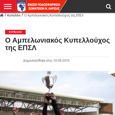
/
/
Κυπελλο
Ο Αμπελωνιακός Κυπελλούχος της ΕΠΣΛ
Η
ΕΝΩΣΗ
ΑΓΩΝΙΣΤΙΚΑ
ΜΙΚΤΉ
ΔΙΑΙΤΗΣΙΑ
ΠΡΩΤΑΘΛΗΜΑΤΑ
ΥΠΟΔΟΜΕΣ
ΚΥΠΕΛΛΟ
ΑΜΕΣΑ
LIVE
ΝΕΑ
ΠΡΩΤΑΘΛΗΜΑΤΑ
ΚΥΠΕΛΛΟ
ΥΠΟΔΟΜΕΣ
ΠΕΙΘΑΡΧΙΚΟ
ΜΙΚΤΗ
ΠΑΡΑΤΗΡΗΤΕΣ
ΠΡΟΠΟΝΗΤΕΣ
ΔΙΑΙΤΗΤΕΣ
VIDEO
ΓΕΝΙΚΑ
ΑΦΙΕΡΩΜΑΤΑ
ΕΚΔΗΛΩΣΕΙΣ
ΕΠΙΚΟΙΝΩΝΙΑ
ΑΠΟΤΕΛΕΣΜΑΤΑ
ΛΑΡΙΣΑΣ
ΚΥΠΕΛΛΟ
Ο Αμπελωνιακός Κυπελλούχος
της ΕΠΣΛ
Δημοσιεύθηκε στις
13-03-2015