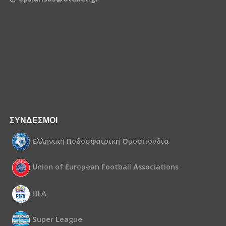
ΣΥΝΔΕΣΜΟΙ
Ε
λληνική
Π
οδοσφαιρική
Ο
μοσπονδία
U
nion of
E
uropean
F
ootball
A
ssociations
FIFA
S
uper
L
eague