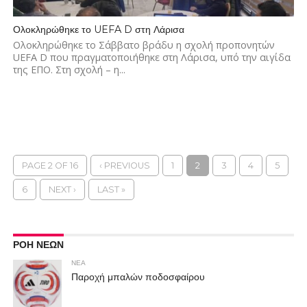
Ολοκληρώθηκε το UEFA D στη Λάρισα
Ολοκληρώθηκε το Σάββατο βράδυ η σχολή προπονητών
UEFA D που πραγματοποιήθηκε στη Λάρισα, υπό την αιγίδα
της ΕΠΟ. Στη σχολή – η...
PAGE 2 OF 16
‹ PREVIOUS
1
2
3
4
5
6
NEXT ›
LAST »
ΡΟΗ ΝΕΩΝ
ΝΕΑ
Παροχή μπαλών ποδοσφαίρου