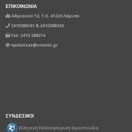
ΕΠΙΚΟΙΝΩΝΙΑ
Αδριανού 12, Τ.Κ. 41223 Λάρισα
2410288241 & 2410288243
fax: 2410 288214
epslarisas@otenet.gr
ΣΥΝΔΕΣΜΟΙ
Ε
λληνική
Π
οδοσφαιρική
Ο
μοσπονδία