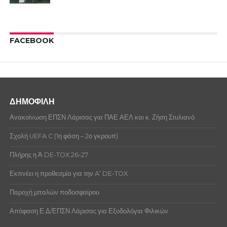
FACEBOOK
ΔΗΜΟΦΙΛΗ
Ανακοίνωση ΕΠΣΝ Λάρισας για ΠΑΕ ΑΕΛ και κ. Ζήση Στυλιανό.
Σχολή UEFA C (1η φάση – 2ο γκρουπ)
Πλήρης η Ά DE-TOX 26-27
Εκπνέει η προθεσμία για την A’ DE-TOX
Παροχή μπαλών ποδοσφαίρου
Απόφαση Ε.Δ/ΕΠΣΝ Λάρισας για Εξοδολόγια Φιλικών