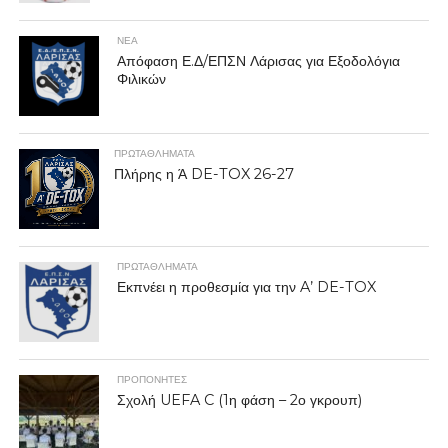
ΝΕΑ
Απόφαση Ε.Δ/ΕΠΣΝ Λάρισας για Εξοδολόγια
Φιλικών
ΠΡΩΤΑΘΛΉΜΑΤΑ
Πλήρης η Ά DE-TOX 26-27
ΠΡΩΤΑΘΛΉΜΑΤΑ
Εκπνέει η προθεσμία για την A’ DE-TOX
ΠΡΟΠΟΝΗΤΈΣ
Σχολή UEFA C (1η φάση – 2ο γκρουπ)