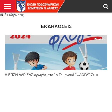
/
Εκδηλωσεις
Η
ΕΝΩΣΗ
ΑΓΩΝΙΣΤΙΚΑ
ΜΙΚΤΉ
ΔΙΑΙΤΗΣΙΑ
ΠΡΩΤΑΘΛΗΜΑΤΑ
ΥΠΟΔΟΜΕΣ
ΚΥΠΕΛΛΟ
ΑΜΕΣΑ
LIVE
ΝΕΑ
ΠΡΩΤΑΘΛΗΜΑΤΑ
ΚΥΠΕΛΛΟ
ΥΠΟΔΟΜΕΣ
ΠΕΙΘΑΡΧΙΚΟ
ΜΙΚΤΗ
ΠΑΡΑΤΗΡΗΤΕΣ
ΠΡΟΠΟΝΗΤΕΣ
ΔΙΑΙΤΗΤΕΣ
VIDEO
ΓΕΝΙΚΑ
ΑΦΙΕΡΩΜΑΤΑ
ΕΚΔΗΛΩΣΕΙΣ
ΕΠΙΚΟΙΝΩΝΙΑ
ΑΠΟΤΕΛΕΣΜΑΤΑ
ΛΑΡΙΣΑΣ
ΕΚΔΗΛΩΣΕΙΣ
2.3K
Η ΕΠΣΝ ΛΑΡΙΣΑΣ αρωγός στο 1ο Τουρνουά “ΦΛΟΓΑ” Cup