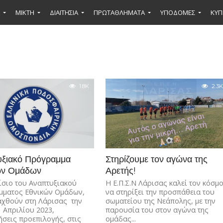
ΜΙΚΤΉ
ΔΙΑΙΤΗΣΙΑ
ΠΡΩΤΑΘΛΗΜΑΤΑ
ΥΠΟΔΟΜΕΣ
ΚΥΠ
1.8K
2.3K
υξιακό Πρόγραμμα
Στηρίζουμε τον αγώνα της
ών Ομάδων
Αρετής!
ίσιο του Αναπτυξιακού
Η Ε.Π.Σ.Ν Λάρισας καλεί τον κόσμ
μματος Εθνικών Ομάδων,
να στηρίξει την προσπάθεια του
αχθούν στη Λάρισας την
σωματείου της Νεάπολης, με την
1 Απριλίου 2023,
παρουσία του στον αγώνα της
σεις προεπιλογής, στις
ομάδας...