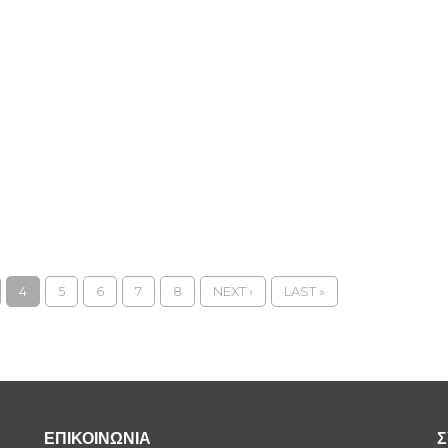
4
5
6
7
8
NEXT ›
LAST »
ΕΠΙΚΟΙΝΩΝΙΑ
Σ