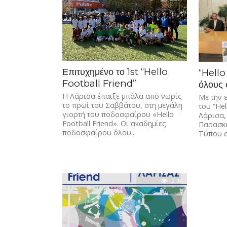
Επιτυχημένο το 1st “Hello
“Hello
Football Friend”
όλους 
Η Λάρισα έπαιξε μπάλα από νωρίς
Με την 
το πρωί του Σαββάτου, στη μεγάλη
του “Hel
γιορτή του ποδοσφαίρου «Hello
Λάρισα,
Football Friend». Οι ακαδημίες
Παρασκε
ποδοσφαίρου όλου...
Τύπου σ
2.1K