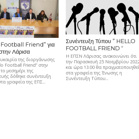
Συνέντευξη Τύπου ” HELLO
 Football Friend” για
FOOTBALL FRIEND “
στην Λάρισα
Η ΕΠΣΝ Λάρισας ανακοινώνει ότι
ευκαιρία της διοργάνωσης
την Παρασκευή 25 Νοεμβρίου 202
lo Football Friend” στην
και ώρα 13.00 θα πραγματοποιηθε
 το μεσημέρι της
στα γραφεία της Ένωσης η
υής δόθηκε συνέντευξη
Συνέντευξη Τύπου...
τα γραφεία της ΕΠΣ...