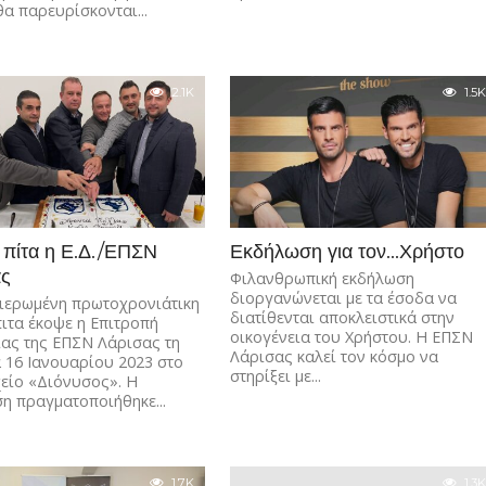
θα παρευρίσκονται...
2.1K
1.5K
πίτα η Ε.Δ./ΕΠΣΝ
Εκδήλωση για τον…Χρήστο
ας
Φιλανθρωπική εκδήλωση
διοργανώνεται με τα έσοδα να
ιερωμένη πρωτοχρονιάτικη
διατίθενται αποκλειστικά στην
ιτα έκοψε η Επιτροπή
οικογένεια του Χρήστου. Η ΕΠΣΝ
ίας της ΕΠΣΝ Λάρισας τη
Λάρισας καλεί τον κόσμο να
 16 Ιανουαρίου 2023 στο
στηρίξει με...
είο «Διόνυσος». Η
η πραγματοποιήθηκε...
1.7K
1.3K